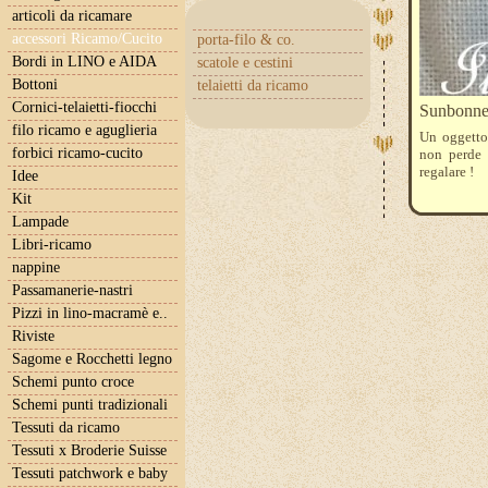
articoli da ricamare
accessori Ricamo/Cucito
porta-filo & co.
Bordi in LINO e AIDA
scatole e cestini
Bottoni
telaietti da ricamo
Cornici-telaietti-fiocchi
Sunbonnet
filo ricamo e aguglieria
Un oggetto 
forbici ricamo-cucito
non perde 
regalare !
Idee
Kit
Lampade
Libri-ricamo
nappine
Passamanerie-nastri
Pizzi in lino-macramè e..
Riviste
Sagome e Rocchetti legno
Schemi punto croce
Schemi punti tradizionali
Tessuti da ricamo
Tessuti x Broderie Suisse
Tessuti patchwork e baby