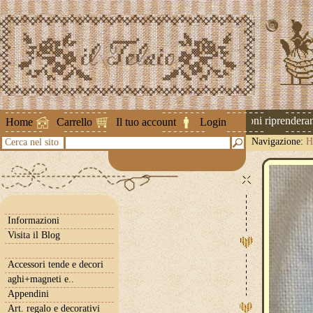
Attenzione ! Le spedizioni riprenderanno
Home
Carrello
Il tuo account
Login
Navigazione:
H
Cerca nel sito
Informazioni
Visita il Blog
Accessori tende e decori
aghi+magneti e..
Appendini
Art. regalo e decorativi