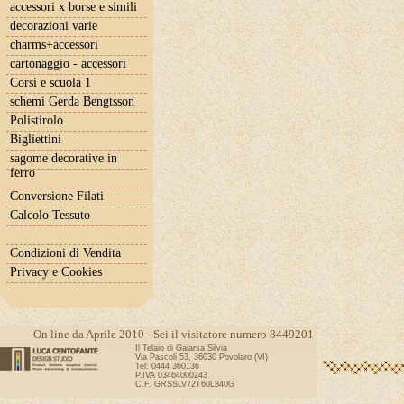
accessori x borse e simili
decorazioni varie
charms+accessori
cartonaggio - accessori
Corsi e scuola 1
schemi Gerda Bengtsson
Polistirolo
Bigliettini
sagome decorative in
ferro
Conversione Filati
Calcolo Tessuto
Condizioni di Vendita
Privacy e Cookies
On line da Aprile 2010 - Sei il visitatore numero 8449201
Il Telaio di Gaiarsa Silvia
Via Pascoli 53, 36030 Povolaro (VI)
Tel: 0444 360136
P.IVA 03464000243
C.F. GRSSLV72T60L840G