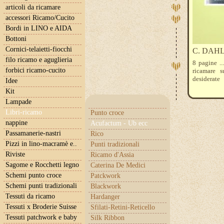
articoli da ricamare
accessori Ricamo/Cucito
Bordi in LINO e AIDA
Bottoni
Cornici-telaietti-fiocchi
C. DAHL
filo ricamo e aguglieria
8 pagine ..
forbici ricamo-cucito
ricamare s
desiderate
Idee
Kit
Lampade
Libri-ricamo
Punto croce
nappine
Acufactum - Ub ecc
Passamanerie-nastri
Rico
Pizzi in lino-macramè e..
Punti tradizionali
Riviste
Ricamo d'Assia
Sagome e Rocchetti legno
Caterina De Medici
Schemi punto croce
Patckwork
Schemi punti tradizionali
Blackwork
Tessuti da ricamo
Hardanger
Tessuti x Broderie Suisse
Sfilati-Retini-Reticello
Tessuti patchwork e baby
Silk Ribbon