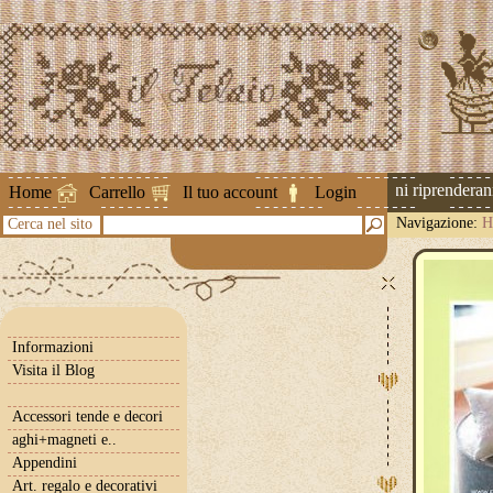
Attenzione ! Le spedizioni riprenderanno 
Home
Carrello
Il tuo account
Login
Navigazione:
H
Cerca nel sito
Informazioni
Visita il Blog
Accessori tende e decori
aghi+magneti e..
Appendini
Art. regalo e decorativi