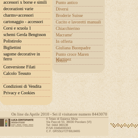
accessori x borse e simili
Punto antico
decorazioni varie
Diversi
charms+accessori
Broderie Suisse
cartonaggio - accessori
Cucito e lavoretti manuali
Corsi e scuola 1
Chiacchierino
schemi Gerda Bengtsson
Macrame'
Polistirolo
In offerta
Bigliettini
Giuliana Buonpadre
sagome decorative in
Punto croce Maren
ferro
Martinez
Boutis
Conversione Filati
Calcolo Tessuto
Condizioni di Vendita
Privacy e Cookies
On line da Aprile 2010 - Sei il visitatore numero 8443070
Il Telaio di Gaiarsa Silvia
Via Pascoli 53, 36030 Povolaro (VI)
Tel: 0444 360136
P.IVA 03464000243
C.F. GRSSLV72T60L840G