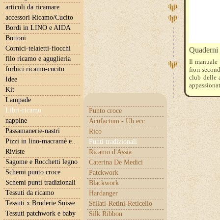
articoli da ricamare
accessori Ricamo/Cucito
Bordi in LINO e AIDA
Bottoni
Cornici-telaietti-fiocchi
Quaderni 
filo ricamo e aguglieria
Il manuale 
forbici ricamo-cucito
fiori secon
club delle 
Idee
appassiona
Kit
Carla D’Ale
Lampade
Libri-ricamo
Punto croce
nappine
Acufactum - Ub ecc
Passamanerie-nastri
Rico
Pizzi in lino-macramè e..
Punti tradizionali
Riviste
Ricamo d'Assia
Sagome e Rocchetti legno
Caterina De Medici
Schemi punto croce
Patckwork
Schemi punti tradizionali
Blackwork
Tessuti da ricamo
Hardanger
Tessuti x Broderie Suisse
Sfilati-Retini-Reticello
Tessuti patchwork e baby
Silk Ribbon