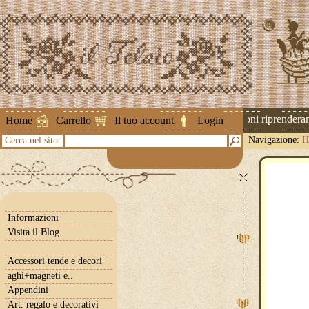
Attenzione ! Le spedizioni riprenderann
Home
Carrello
Il tuo account
Login
Navigazione:
H
Cerca nel sito
Informazioni
Visita il Blog
Accessori tende e decori
aghi+magneti e..
Appendini
Art. regalo e decorativi