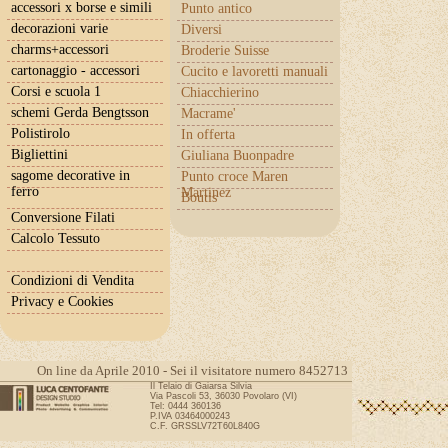
accessori x borse e simili
Punto antico
decorazioni varie
Diversi
charms+accessori
Broderie Suisse
cartonaggio - accessori
Cucito e lavoretti manuali
Corsi e scuola 1
Chiacchierino
schemi Gerda Bengtsson
Macrame'
Polistirolo
In offerta
Bigliettini
Giuliana Buonpadre
sagome decorative in
Punto croce Maren
ferro
Martinez
Boutis
Conversione Filati
Calcolo Tessuto
Condizioni di Vendita
Privacy e Cookies
On line da Aprile 2010 - Sei il visitatore numero 8452713
Il Telaio di Gaiarsa Silvia
Via Pascoli 53, 36030 Povolaro (VI)
Tel: 0444 360136
P.IVA 03464000243
C.F. GRSSLV72T60L840G