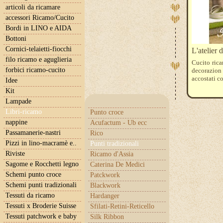
articoli da ricamare
accessori Ricamo/Cucito
Bordi in LINO e AIDA
Bottoni
Cornici-telaietti-fiocchi
L'atelier 
filo ricamo e aguglieria
Cucito ric
forbici ricamo-cucito
decorazion
accostati c
Idee
Kit
Lampade
Libri-ricamo
Punto croce
nappine
Acufactum - Ub ecc
Passamanerie-nastri
Rico
Pizzi in lino-macramè e..
Punti tradizionali
Riviste
Ricamo d'Assia
Sagome e Rocchetti legno
Caterina De Medici
Schemi punto croce
Patckwork
Schemi punti tradizionali
Blackwork
Tessuti da ricamo
Hardanger
Tessuti x Broderie Suisse
Sfilati-Retini-Reticello
Tessuti patchwork e baby
Silk Ribbon