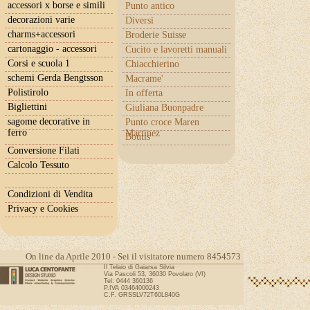
accessori x borse e simili
Punto antico
decorazioni varie
Diversi
charms+accessori
Broderie Suisse
cartonaggio - accessori
Cucito e lavoretti manuali
Corsi e scuola 1
Chiacchierino
schemi Gerda Bengtsson
Macrame'
Polistirolo
In offerta
Bigliettini
Giuliana Buonpadre
sagome decorative in
Punto croce Maren
ferro
Martinez
Boutis
Conversione Filati
Calcolo Tessuto
Condizioni di Vendita
Privacy e Cookies
On line da Aprile 2010 - Sei il visitatore numero 8454573
Il Telaio di Gaiarsa Silvia
Via Pascoli 53, 36030 Povolaro (VI)
Tel: 0444 360136
P.IVA 03464000243
C.F. GRSSLV72T60L840G