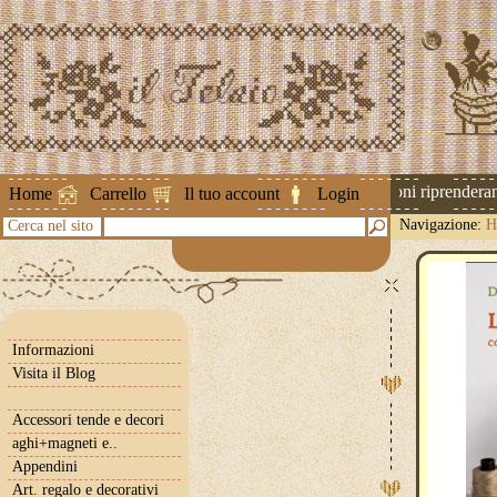
Attenzione ! Le spedizioni riprenderanno
Home
Carrello
Il tuo account
Login
Navigazione:
H
Cerca nel sito
Informazioni
Visita il Blog
Accessori tende e decori
aghi+magneti e..
Appendini
Art. regalo e decorativi