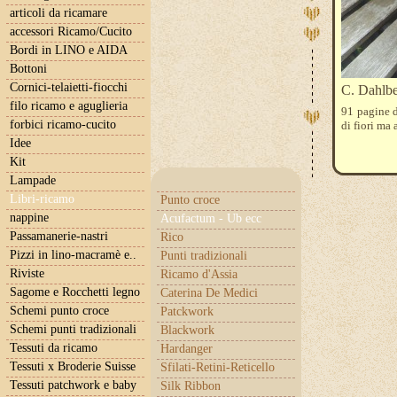
articoli da ricamare
accessori Ricamo/Cucito
Bordi in LINO e AIDA
Bottoni
Cornici-telaietti-fiocchi
C. Dahlbe
filo ricamo e aguglieria
91 pagine d
forbici ricamo-cucito
di fiori ma 
Idee
Kit
Lampade
Libri-ricamo
Punto croce
nappine
Acufactum - Ub ecc
Passamanerie-nastri
Rico
Pizzi in lino-macramè e..
Punti tradizionali
Riviste
Ricamo d'Assia
Sagome e Rocchetti legno
Caterina De Medici
Schemi punto croce
Patckwork
Schemi punti tradizionali
Blackwork
Tessuti da ricamo
Hardanger
Tessuti x Broderie Suisse
Sfilati-Retini-Reticello
Tessuti patchwork e baby
Silk Ribbon