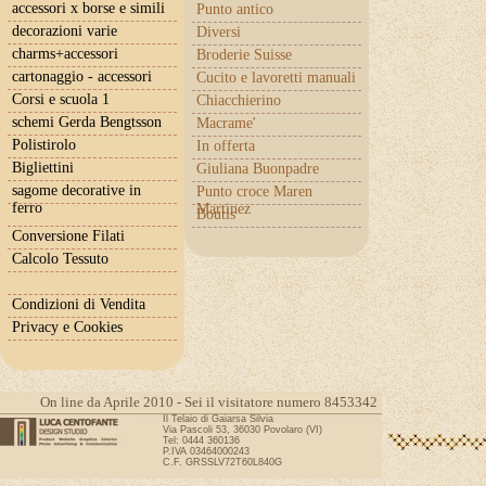
accessori x borse e simili
Punto antico
decorazioni varie
Diversi
charms+accessori
Broderie Suisse
cartonaggio - accessori
Cucito e lavoretti manuali
Corsi e scuola 1
Chiacchierino
schemi Gerda Bengtsson
Macrame'
Polistirolo
In offerta
Bigliettini
Giuliana Buonpadre
sagome decorative in
Punto croce Maren
ferro
Martinez
Boutis
Conversione Filati
Calcolo Tessuto
Condizioni di Vendita
Privacy e Cookies
On line da Aprile 2010 - Sei il visitatore numero 8453342
Il Telaio di Gaiarsa Silvia
Via Pascoli 53, 36030 Povolaro (VI)
Tel: 0444 360136
P.IVA 03464000243
C.F. GRSSLV72T60L840G