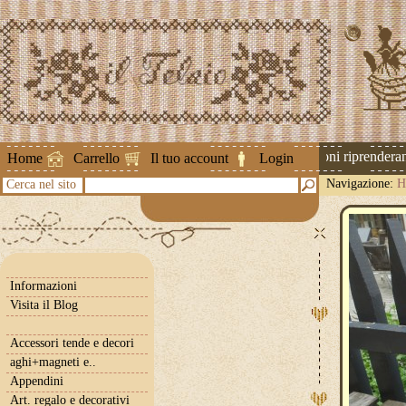
Attenzione ! Le spedizioni riprenderanno
Home
Carrello
Il tuo account
Login
Navigazione:
H
Cerca nel sito
Informazioni
Visita il Blog
Accessori tende e decori
aghi+magneti e..
Appendini
Art. regalo e decorativi