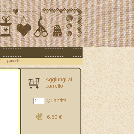
 ... pannello
Aggiungi al
carrello
Quantità
6,50 €