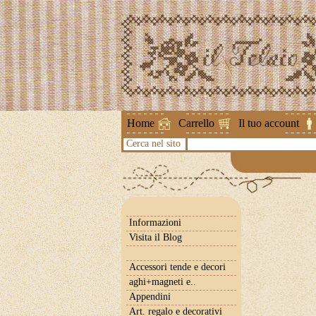
Attenzione !
Home
Carrello
Il tuo account
Cerca nel sito
Informazioni
Visita il Blog
Accessori tende e decori
aghi+magneti e..
Appendini
Art. regalo e decorativi