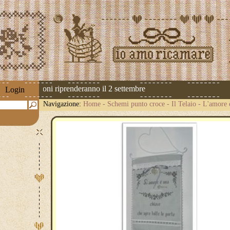
 Le spedizioni riprenderanno il 2 settembre
Login
Navigazione:
Home
-
Schemi punto croce
-
Il Telaio
-
L'amore è