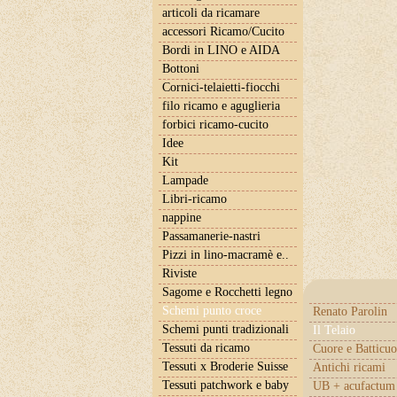
articoli da ricamare
accessori Ricamo/Cucito
Bordi in LINO e AIDA
Bottoni
Cornici-telaietti-fiocchi
filo ricamo e aguglieria
forbici ricamo-cucito
Idee
Kit
Lampade
Libri-ricamo
nappine
Passamanerie-nastri
Pizzi in lino-macramè e..
Riviste
Sagome e Rocchetti legno
Schemi punto croce
Renato Parolin
Schemi punti tradizionali
Il Telaio
Tessuti da ricamo
Cuore e Batticuo
Tessuti x Broderie Suisse
Antichi ricami
Tessuti patchwork e baby
UB + acufactum 