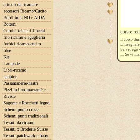
articoli da ricamare
accessori Ricamo/Cucito
Bordi in LINO e AIDA
Bottoni
Cornici-telaietti-fiocchi
corso: ret
filo ricamo e aguglieria
Il corso dur
forbici ricamo-cucito
L'insegnate 
Serve: ago -
Idee
.... Se vi 
Kit
Per iscrizi
Lampade
iltelaiopov
I corsi n
Libri-ricamo
raggiungim
nappine
di un numer
Passamanerie-nastri
Pizzi in lino-macramè e..
Riviste
Sagome e Rocchetti legno
Schemi punto croce
Schemi punti tradizionali
Tessuti da ricamo
Tessuti x Broderie Suisse
Tessuti patchwork e baby