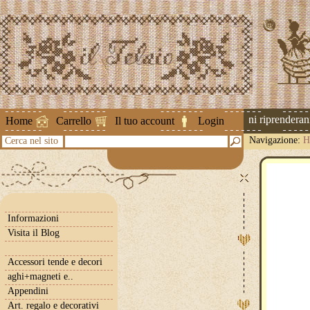
Attenzione ! Le spedizioni riprenderanno 
Home
Carrello
Il tuo account
Login
Navigazione:
H
Cerca nel sito
Informazioni
Visita il Blog
Accessori tende e decori
aghi+magneti e..
Appendini
Art. regalo e decorativi