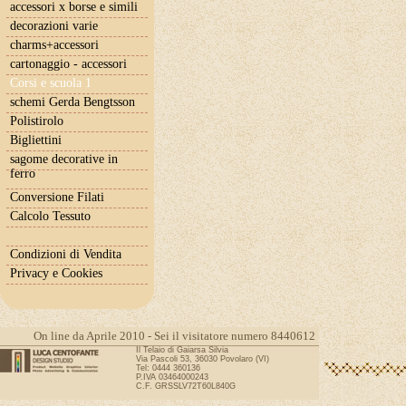
accessori x borse e simili
decorazioni varie
charms+accessori
cartonaggio - accessori
Corsi e scuola 1
schemi Gerda Bengtsson
Polistirolo
Bigliettini
sagome decorative in
ferro
Conversione Filati
Calcolo Tessuto
Condizioni di Vendita
Privacy e Cookies
On line da Aprile 2010 - Sei il visitatore numero 8440612
Il Telaio di Gaiarsa Silvia
Via Pascoli 53, 36030 Povolaro (VI)
Tel: 0444 360136
P.IVA 03464000243
C.F. GRSSLV72T60L840G