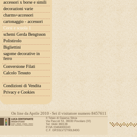
accessori x borse e simili
decorazioni varie
charms+accessori
cartonaggio - accessori
Corsi e scuola 1
schemi Gerda Bengtsson
Polistirolo
Bigliettini
sagome decorative in
ferro
Conversione Filati
Calcolo Tessuto
Condizioni di Vendita
Privacy e Cookies
On line da Aprile 2010 - Sei il visitatore numero 8457611
Il Telaio di Gaiarsa Silvia
Via Pascoli 53, 36030 Povolaro (VI)
Tel: 0444 360136
P.IVA 03464000243
C.F. GRSSLV72T60L840G