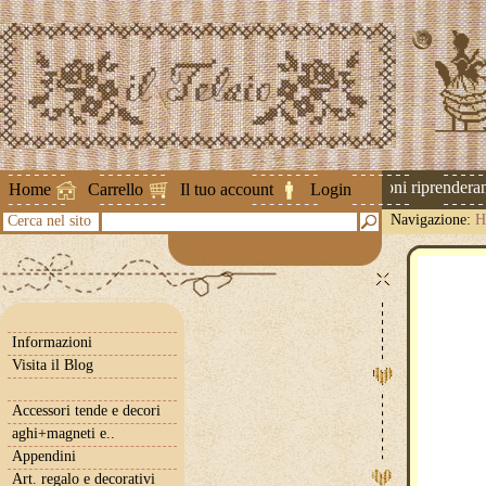
Attenzione ! Le spedizioni riprenderanno
Home
Carrello
Il tuo account
Login
Navigazione:
H
Cerca nel sito
Informazioni
Visita il Blog
Accessori tende e decori
aghi+magneti e..
Appendini
Art. regalo e decorativi