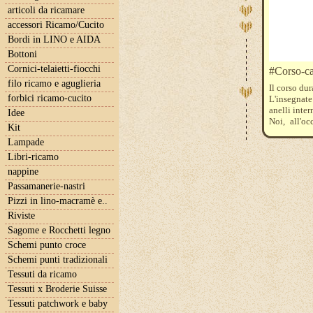
articoli da ricamare
accessori Ricamo/Cucito
Bordi in LINO e AIDA
Bottoni
Cornici-telaietti-fiocchi
#Corso-ca
filo ricamo e aguglieria
Il corso dur
forbici ricamo-cucito
L'insegnate
anelli inter
Idee
Noi, all'oc
Kit
spatolina (
Lampade
Tessuto, ev
il nostro n
Libri-ricamo
Per iscrizi
nappine
iltelaiopov
Passamanerie-nastri
I corsi n
raggiungim
Pizzi in lino-macramè e..
di un numer
Riviste
Il costo 
Sagome e Rocchetti legno
indicativam
Schemi punto croce
Schemi punti tradizionali
Tessuti da ricamo
Tessuti x Broderie Suisse
Tessuti patchwork e baby