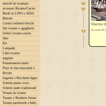
articoli da ricamare
accessori Ricamo/Cucito
Bordi in LINO e AIDA
Bottoni
Cornici-telaietti-fiocchi
Maestra d
filo ricamo e aguglieria
al corso di
forbici ricamo-cucito
Idee
Kit
Lampade
Libri-ricamo
nappine
Passamanerie-nastri
Pizzi in lino-macramè e..
Riviste
Sagome e Rocchetti legno
Schemi punto croce
Schemi punti tradizionali
Tessuti da ricamo
Tessuti x Broderie Suisse
Tessuti patchwork e baby