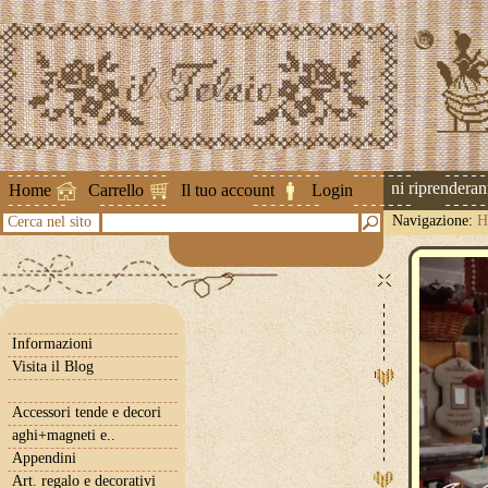
Attenzione ! Le spedizioni riprenderanno 
Home
Carrello
Il tuo account
Login
Navigazione:
H
Cerca nel sito
Informazioni
Visita il Blog
Accessori tende e decori
aghi+magneti e..
Appendini
Art. regalo e decorativi