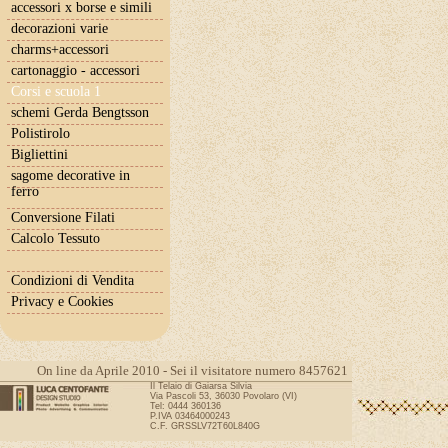
accessori x borse e simili
decorazioni varie
charms+accessori
cartonaggio - accessori
Corsi e scuola 1
schemi Gerda Bengtsson
Polistirolo
Bigliettini
sagome decorative in
ferro
Conversione Filati
Calcolo Tessuto
Condizioni di Vendita
Privacy e Cookies
On line da Aprile 2010 - Sei il visitatore numero 8457621
Il Telaio di Gaiarsa Silvia
Via Pascoli 53, 36030 Povolaro (VI)
Tel: 0444 360136
P.IVA 03464000243
C.F. GRSSLV72T60L840G