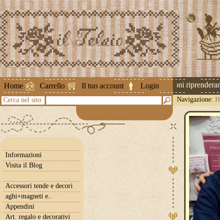
Attenzione ! Le spedizioni riprenderanno
Home
Carrello
Il tuo account
Login
Navigazione:
H
Cerca nel sito
Informazioni
Visita il Blog
Accessori tende e decori
aghi+magneti e..
Appendini
Art. regalo e decorativi