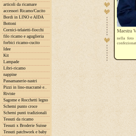
articoli da ricamare
accessori Ricamo/Cucito
Bordi in LINO e AIDA
Bottoni
Cornici-telaietti-fiocchi
Maestra V
filo ricamo e aguglieria
nella foto
forbici ricamo-cucito
confezionat
Idee
Kit
Lampade
Libri-ricamo
nappine
Passamanerie-nastri
Pizzi in lino-macramè e..
Riviste
Sagome e Rocchetti legno
Schemi punto croce
Schemi punti tradizionali
Tessuti da ricamo
Tessuti x Broderie Suisse
Tessuti patchwork e baby