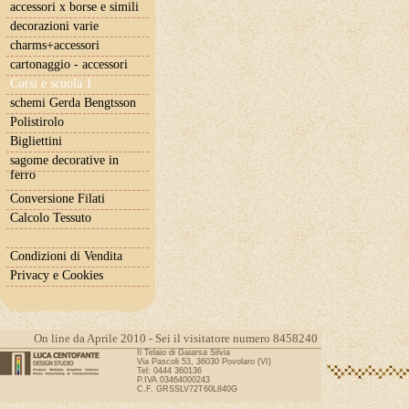
accessori x borse e simili
decorazioni varie
charms+accessori
cartonaggio - accessori
Corsi e scuola 1
schemi Gerda Bengtsson
Polistirolo
Bigliettini
sagome decorative in
ferro
Conversione Filati
Calcolo Tessuto
Condizioni di Vendita
Privacy e Cookies
On line da Aprile 2010 - Sei il visitatore numero 8458240
Il Telaio di Gaiarsa Silvia
Via Pascoli 53, 36030 Povolaro (VI)
Tel: 0444 360136
P.IVA 03464000243
C.F. GRSSLV72T60L840G