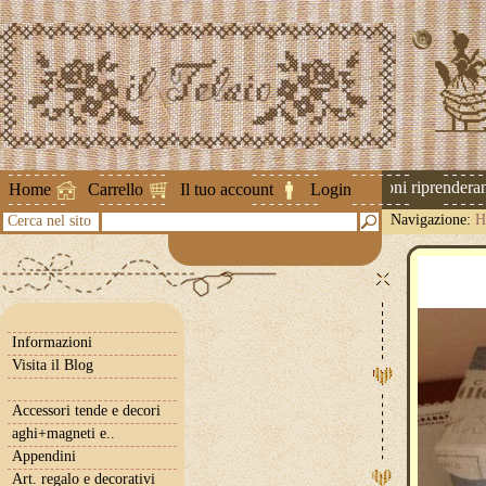
Attenzione ! Le spedizioni riprenderanno
Home
Carrello
Il tuo account
Login
Navigazione:
H
Cerca nel sito
Informazioni
Visita il Blog
Accessori tende e decori
aghi+magneti e..
Appendini
Art. regalo e decorativi