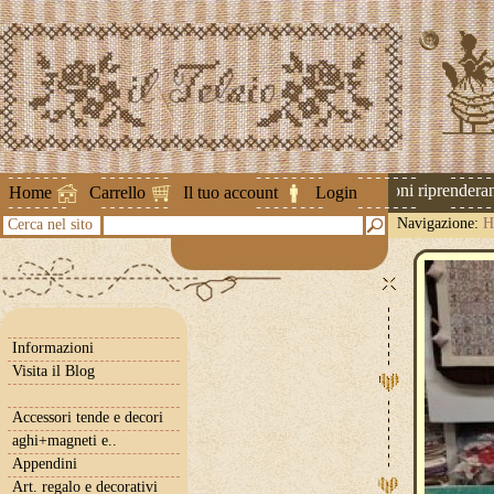
Attenzione ! Le spedizioni riprenderanno
Home
Carrello
Il tuo account
Login
Navigazione:
H
Cerca nel sito
Informazioni
Visita il Blog
Accessori tende e decori
aghi+magneti e..
Appendini
Art. regalo e decorativi