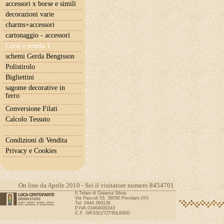
accessori x borse e simili
decorazioni varie
charms+accessori
cartonaggio - accessori
Corsi e scuola 1
schemi Gerda Bengtsson
Polistirolo
Bigliettini
sagome decorative in
ferro
Conversione Filati
Calcolo Tessuto
Condizioni di Vendita
Privacy e Cookies
On line da Aprile 2010 - Sei il visitatore numero 8454701
Il Telaio di Gaiarsa Silvia
Via Pascoli 53, 36030 Povolaro (VI)
Tel: 0444 360136
P.IVA 03464000243
C.F. GRSSLV72T60L840G