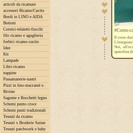
articoli da ricamare
accessori Ricamo/Cucito
Bordi in LINO e AIDA
Bottoni
Cornici-telaietti-fiocchi
#Corso-ca
filo ricamo e aguglieria
Il corso dur
forbici ricamo-cucito
L'insegnate 
Noi, all'oc
Idee
spatolina (f
Kit
Tessuto, ev
Lampade
Il nostro n
Per iscrizi
Libri-ricamo
iltelaiopov
nappine
I corsi n
Passamanerie-nastri
raggiungim
di un numer
Pizzi in lino-macramè e..
Il costo ind
Riviste
Sagome e Rocchetti legno
Schemi punto croce
Schemi punti tradizionali
Tessuti da ricamo
Tessuti x Broderie Suisse
Tessuti patchwork e baby