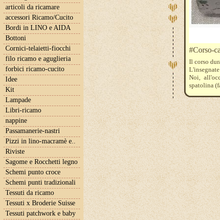
articoli da ricamare
accessori Ricamo/Cucito
Bordi in LINO e AIDA
Bottoni
Cornici-telaietti-fiocchi
#Corso-ca
filo ricamo e aguglieria
Il corso dur
forbici ricamo-cucito
L'insegnate
Noi, all'oc
Idee
spatolina (
Kit
Tessuto, ev
Lampade
vostra cura
Per iscrizi
Libri-ricamo
iltelaiopov
nappine
I corsi n
Passamanerie-nastri
raggiungim
di un numer
Pizzi in lino-macramè e..
Il costo 
Riviste
indicativam
Sagome e Rocchetti legno
Schemi punto croce
Schemi punti tradizionali
Tessuti da ricamo
Tessuti x Broderie Suisse
Tessuti patchwork e baby