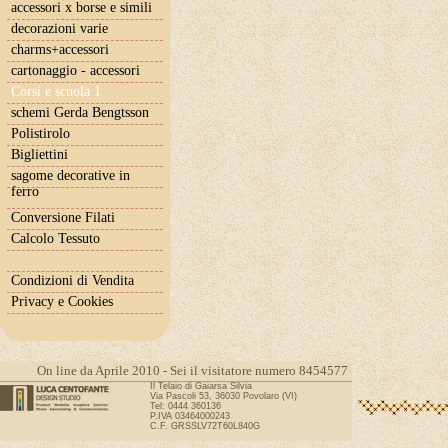
accessori x borse e simili
decorazioni varie
charms+accessori
cartonaggio - accessori
Corsi e scuola 1
schemi Gerda Bengtsson
Polistirolo
Bigliettini
sagome decorative in
ferro
Conversione Filati
Calcolo Tessuto
Condizioni di Vendita
Privacy e Cookies
On line da Aprile 2010 - Sei il visitatore numero 8454577
Il Telaio di Gaiarsa Silvia
Via Pascoli 53, 36030 Povolaro (VI)
Tel: 0444 360136
P.IVA 03464000243
C.F. GRSSLV72T60L840G