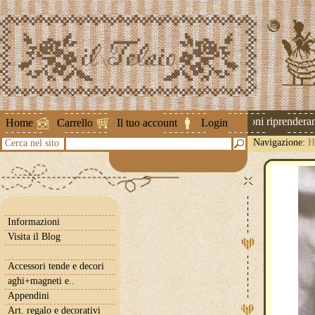
Attenzione ! Le spedizioni riprenderanno
Home
Carrello
Il tuo account
Login
Navigazione:
H
Cerca nel sito
Informazioni
Visita il Blog
Accessori tende e decori
aghi+magneti e..
Appendini
Art. regalo e decorativi