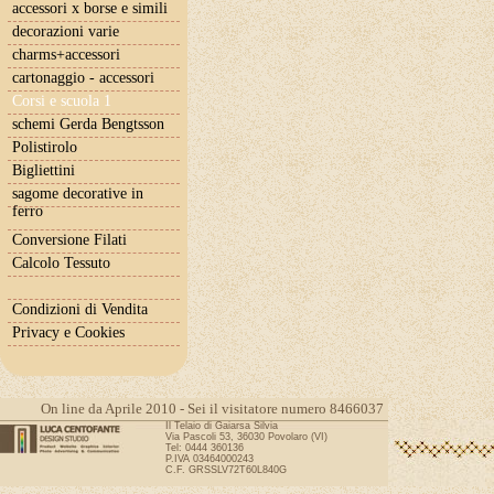
accessori x borse e simili
decorazioni varie
charms+accessori
cartonaggio - accessori
Corsi e scuola 1
schemi Gerda Bengtsson
Polistirolo
Bigliettini
sagome decorative in
ferro
Conversione Filati
Calcolo Tessuto
Condizioni di Vendita
Privacy e Cookies
On line da Aprile 2010 - Sei il visitatore numero 8466037
Il Telaio di Gaiarsa Silvia
Via Pascoli 53, 36030 Povolaro (VI)
Tel: 0444 360136
P.IVA 03464000243
C.F. GRSSLV72T60L840G