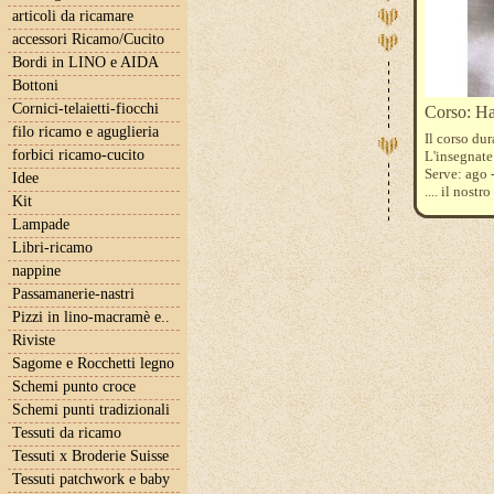
articoli da ricamare
accessori Ricamo/Cucito
Bordi in LINO e AIDA
Bottoni
Cornici-telaietti-fiocchi
Corso: Ha
filo ricamo e aguglieria
Il corso dur
forbici ricamo-cucito
L'insegnate 
Serve: ago -
Idee
.... il nos
Kit
Per iscrizi
Lampade
iltelaiopov
I corsi n
Libri-ricamo
raggiungim
nappine
di un numer
Passamanerie-nastri
Il costo è i
Pizzi in lino-macramè e..
Riviste
Sagome e Rocchetti legno
Schemi punto croce
Schemi punti tradizionali
Tessuti da ricamo
Tessuti x Broderie Suisse
Tessuti patchwork e baby