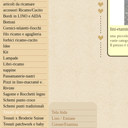
articoli da ricamare
accessori Ricamo/Cucito
Bordi in LINO e AIDA
Bottoni
Cornici-telaietti-fiocchi
lini-etamin
filo ricamo e aguglieria
una piccola
forbici ricamo-cucito
varie catego
Il prezzo è 
Idee
Kit
Lampade
Libri-ricamo
nappine
Passamanerie-nastri
Pizzi in lino-macramè e..
Riviste
Sagome e Rocchetti legno
Schemi punto croce
Schemi punti tradizionali
Tessuti da ricamo
Tela Aida
Tessuti x Broderie Suisse
Lino / Emiane
Tessuti patchwork e baby
Cotone/Etamina