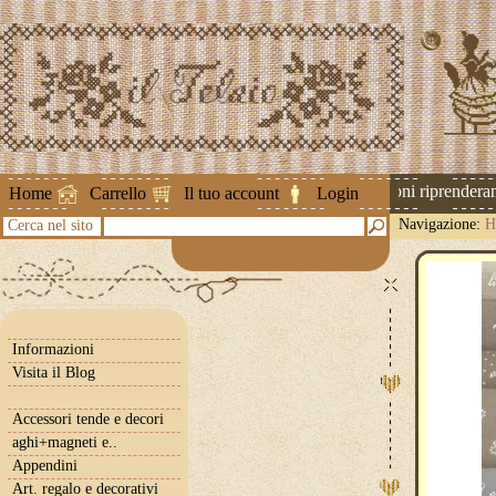
Attenzione ! Le spedizioni riprenderanno
Home
Carrello
Il tuo account
Login
Navigazione:
H
Cerca nel sito
Informazioni
Visita il Blog
Accessori tende e decori
aghi+magneti e..
Appendini
Art. regalo e decorativi