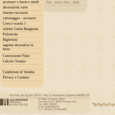
accessori x borse e simili
lini - misto lino - Aida
con lurex
decorazioni varie
charms+accessori
cartonaggio - accessori
Corsi e scuola 1
schemi Gerda Bengtsson
Polistirolo
Bigliettini
sagome decorative in
ferro
Conversione Filati
Calcolo Tessuto
Condizioni di Vendita
Privacy e Cookies
On line da Aprile 2010 - Sei il visitatore numero 8449226
Il Telaio di Gaiarsa Silvia
Via Pascoli 53, 36030 Povolaro (VI)
Tel: 0444 360136
P.IVA 03464000243
C.F. GRSSLV72T60L840G