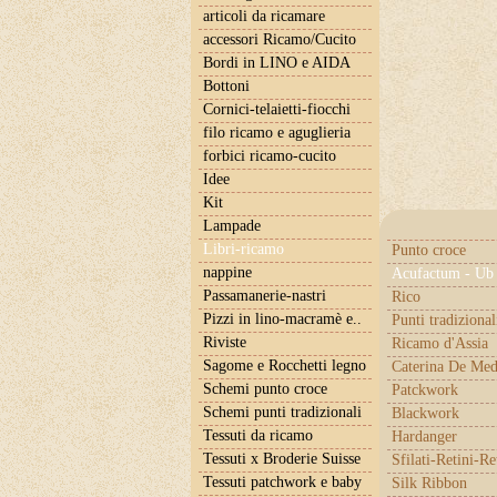
articoli da ricamare
accessori Ricamo/Cucito
Bordi in LINO e AIDA
Bottoni
Cornici-telaietti-fiocchi
filo ricamo e aguglieria
forbici ricamo-cucito
Idee
Kit
Lampade
Libri-ricamo
Punto croce
nappine
Acufactum - Ub 
Passamanerie-nastri
Rico
Pizzi in lino-macramè e..
Punti tradizional
Riviste
Ricamo d'Assia
Sagome e Rocchetti legno
Caterina De Med
Schemi punto croce
Patckwork
Schemi punti tradizionali
Blackwork
Tessuti da ricamo
Hardanger
Tessuti x Broderie Suisse
Sfilati-Retini-Re
Tessuti patchwork e baby
Silk Ribbon