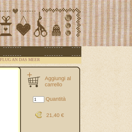
FLUG AN DAS MEER
Aggiungi al
carrello
Quantità
21,40 €