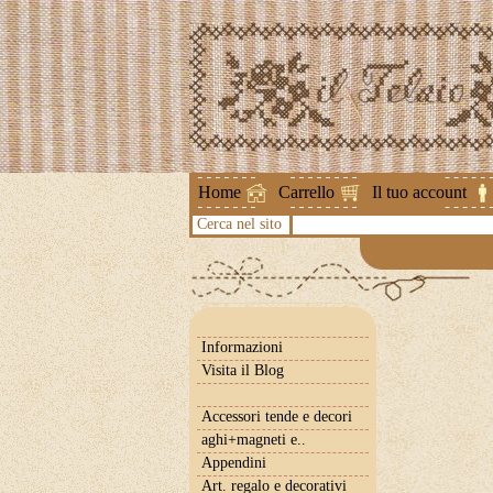
Attenzione !
Home
Carrello
Il tuo account
Cerca nel sito
Informazioni
Visita il Blog
Accessori tende e decori
aghi+magneti e..
Appendini
Art. regalo e decorativi