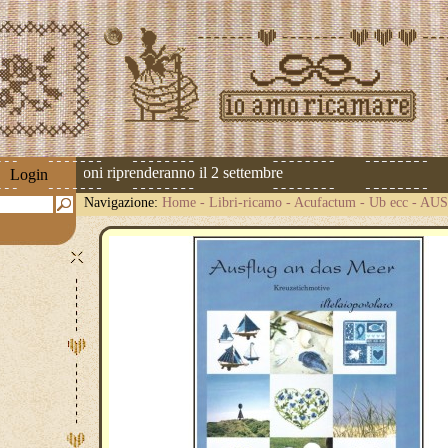
 Le spedizioni riprenderanno il 2 settembre
Login
Navigazione:
Home
-
Libri-ricamo
-
Acufactum - Ub ecc
-
AUS