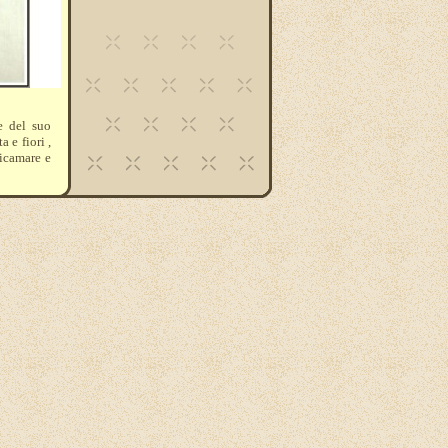
e del suo
 e fiori ,
ricamare e