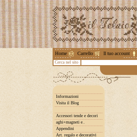
Attenzione !
Home
Carrello
Il tuo account
Cerca nel sito
Informazioni
Visita il Blog
Accessori tende e decori
aghi+magneti e..
Appendini
Art. regalo e decorativi