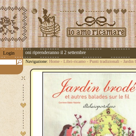
 Le spedizioni riprenderanno il 2 settembre
Login
Navigazione:
Home
-
Libri-ricamo
-
Punti tradizionali
-
Jardin 