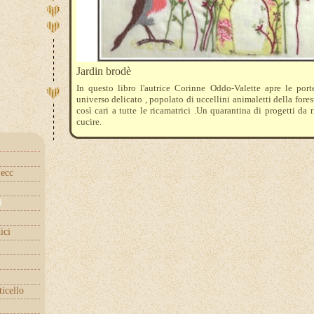
Jardin brodè
In questo libro l'autrice Corinne Oddo-Valette apre le port
universo delicato , popolato di uccellini animaletti della foresta
così cari a tutte le ricamatrici .Un quarantina di progetti da 
cucire.
ecc
i
ici
ticello