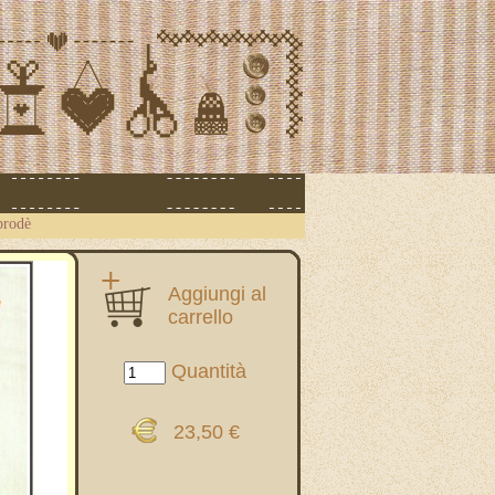
brodè
Aggiungi al
carrello
Quantità
23,50 €