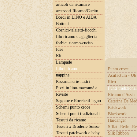
articoli da ricamare
accessori Ricamo/Cucito
Bordi in LINO e AIDA
Bottoni
Cornici-telaietti-fiocchi
filo ricamo e aguglieria
forbici ricamo-cucito
Idee
Kit
Lampade
Libri-ricamo
Punto croce
nappine
Acufactum - Ub 
Passamanerie-nastri
Rico
Pizzi in lino-macramè e..
Punti tradizional
Riviste
Ricamo d'Assia
Sagome e Rocchetti legno
Caterina De Med
Schemi punto croce
Patckwork
Schemi punti tradizionali
Blackwork
Tessuti da ricamo
Hardanger
Tessuti x Broderie Suisse
Sfilati-Retini-Re
Tessuti patchwork e baby
Silk Ribbon