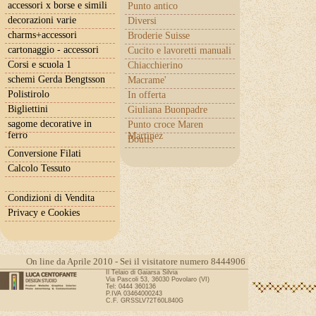
accessori x borse e simili
Punto antico
decorazioni varie
Diversi
charms+accessori
Broderie Suisse
cartonaggio - accessori
Cucito e lavoretti manuali
Corsi e scuola 1
Chiacchierino
schemi Gerda Bengtsson
Macrame'
Polistirolo
In offerta
Bigliettini
Giuliana Buonpadre
sagome decorative in
Punto croce Maren
ferro
Martinez
Boutis
Conversione Filati
Calcolo Tessuto
Condizioni di Vendita
Privacy e Cookies
On line da Aprile 2010 - Sei il visitatore numero 8444906
Il Telaio di Gaiarsa Silvia
Via Pascoli 53, 36030 Povolaro (VI)
Tel: 0444 360136
P.IVA 03464000243
C.F. GRSSLV72T60L840G