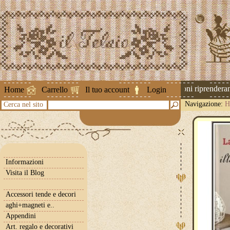
Attenzione ! Le spedizioni riprenderanno
Home
Carrello
Il tuo account
Login
Navigazione:
H
Cerca nel sito
Informazioni
Visita il Blog
Accessori tende e decori
aghi+magneti e..
Appendini
Art. regalo e decorativi