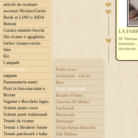
articoli da ricamare
accessori Ricamo/Cucito
Bordi in LINO e AIDA
Bottoni
Cornici-telaietti-fiocchi
LA FAB
filo ricamo e aguglieria
Di Vanessa 
forbici ricamo-cucito
borsettine 
decalacare ..
Idee
Kit
Lampade
Libri-ricamo
Punto croce
nappine
Acufactum - Ub ecc
Passamanerie-nastri
Rico
Pizzi in lino-macramè e..
Punti tradizionali
Riviste
Ricamo d'Assia
Sagome e Rocchetti legno
Caterina De Medici
Schemi punto croce
Patckwork
Schemi punti tradizionali
Blackwork
Tessuti da ricamo
Hardanger
Tessuti x Broderie Suisse
Sfilati-Retini-Reticello
Tessuti patchwork e baby
Silk Ribbon