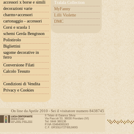
accessori x borse e simili
Tralala Collection
decorazioni varie
MyFanny
charms+accessori
Lilli Violette
cartonaggio - accessori
DMC
Corsi e scuola 1
schemi Gerda Bengtsson
Polistirolo
Bigliettini
sagome decorative in
ferro
Conversione Filati
Calcolo Tessuto
Condizioni di Vendita
Privacy e Cookies
On line da Aprile 2010 - Sei il visitatore numero 8438745
Il Telaio di Gaiarsa Silvia
Via Pascoli 53, 36030 Povolaro (VI)
Tel: 0444 360136
P.IVA 03464000243
C.F. GRSSLV72T60L840G