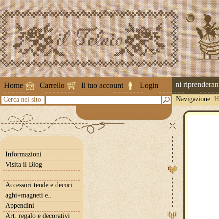
Attenzione ! Le spedizioni riprenderanno 
Home
Carrello
Il tuo account
Login
Navigazione:
H
Cerca nel sito
Informazioni
Visita il Blog
Accessori tende e decori
aghi+magneti e..
Appendini
Art. regalo e decorativi