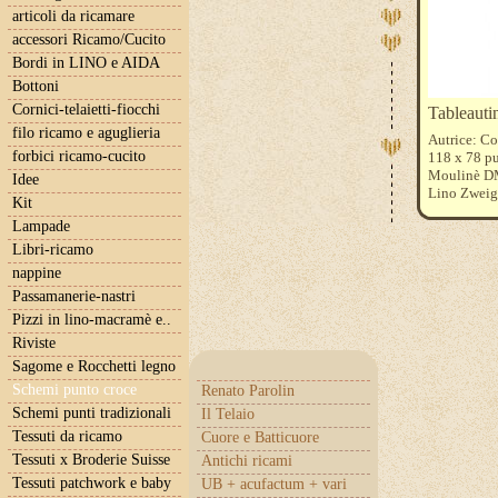
articoli da ricamare
accessori Ricamo/Cucito
Bordi in LINO e AIDA
Bottoni
Cornici-telaietti-fiocchi
Tableauti
filo ricamo e aguglieria
Autrice: Co
forbici ricamo-cucito
118 x 78 pu
Moulinè DM
Idee
Lino Zweigar
Kit
Lampade
Libri-ricamo
nappine
Passamanerie-nastri
Pizzi in lino-macramè e..
Riviste
Sagome e Rocchetti legno
Schemi punto croce
Renato Parolin
Schemi punti tradizionali
Il Telaio
Tessuti da ricamo
Cuore e Batticuore
Tessuti x Broderie Suisse
Antichi ricami
Tessuti patchwork e baby
UB + acufactum + vari