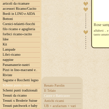
articoli da ricamare
accessori Ricamo/Cucito
Bordi in LINO e AIDA
Bottoni
Cornici-telaietti-fiocchi
Rose sam
filo ricamo e aguglieria
alfabeti ..
forbici ricamo-cucito
tanto amate
Idee
Kit
Lampade
Libri-ricamo
nappine
Passamanerie-nastri
Pizzi in lino-macramè e..
Riviste
Sagome e Rocchetti legno
Schemi punto croce
Renato Parolin
Schemi punti tradizionali
Il Telaio
Tessuti da ricamo
Cuore e Batticuore
Tessuti x Broderie Suisse
Antichi ricami
Tessuti patchwork e baby
UB + acufactum + vari