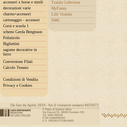
accessori x borse e simili
Tralala Collection
decorazioni varie
MyFanny
charms+accessori
Lilli Violette
cartonaggio - accessori
DMC
Corsi e scuola 1
schemi Gerda Bengtsson
Polistirolo
Bigliettini
sagome decorative in
ferro
Conversione Filati
Calcolo Tessuto
Condizioni di Vendita
Privacy e Cookies
On line da Aprile 2010 - Sei il visitatore numero 8435072
Il Telaio di Gaiarsa Silvia
Via Pascoli 53, 36030 Povolaro (VI)
Tel: 0444 360136
P.IVA 03464000243
C.F. GRSSLV72T60L840G