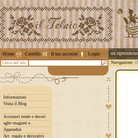
Attenzione ! Le spedizioni riprenderanno
Home
Carrello
Il tuo account
Login
Navigazione:
H
Cerca nel sito
Informazioni
Visita il Blog
Accessori tende e decori
aghi+magneti e..
Appendini
Art. regalo e decorativi