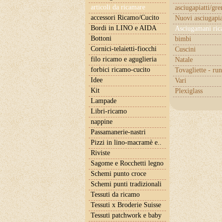
articoli da ricamare
asciugapiatti/gr
accessori Ricamo/Cucito
Nuovi asciugapia
Bordi in LINO e AIDA
Asciugamani ric
Bottoni
bimbi
Cornici-telaietti-fiocchi
Cuscini
filo ricamo e aguglieria
Natale
forbici ricamo-cucito
Tovagliette - ru
Idee
Vari
Kit
Plexiglass
Lampade
Libri-ricamo
nappine
Passamanerie-nastri
Pizzi in lino-macramè e..
Riviste
Sagome e Rocchetti legno
Schemi punto croce
Schemi punti tradizionali
Tessuti da ricamo
Tessuti x Broderie Suisse
Tessuti patchwork e baby