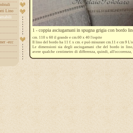
embiuli
tti Lino
amabili
1 - coppia asciugamani in spugna grigia con bordo lin
cm. 110 x 60 il grande e cm.60 x 40 l'ospite
nner -ecc
Il lino del bordo ha 11 f. x cm. e può misurare cm.11 e cm 9 L'o
Le dimensioni sia degli asciugamani che del bordo in lino
avere qualche centimetro di differenza, quindi, all'occorenza
verificare l'esatezza al momento dell'acquisto