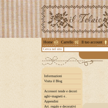
Attenzione !
Home
Carrello
Il tuo account
Cerca nel sito
Informazioni
Visita il Blog
Accessori tende e decori
aghi+magneti e..
Appendini
Art. regalo e decorativi