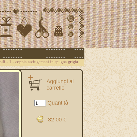
ili
-
1 - coppia asciugamani in spugna grigia
Aggiungi al
carrello
Quantità
32,00 €