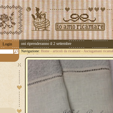
 Le spedizioni riprenderanno il 2 settembre
Login
Navigazione:
Home
-
articoli da ricamare
-
Asciugamani ricamab
con bordo lino avorio