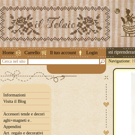
Attenzione ! Le spedizioni riprenderanno
Home
Carrello
Il tuo account
Login
Navigazione:
H
Cerca nel sito
Informazioni
Visita il Blog
Accessori tende e decori
aghi+magneti e..
Appendini
Art. regalo e decorativi