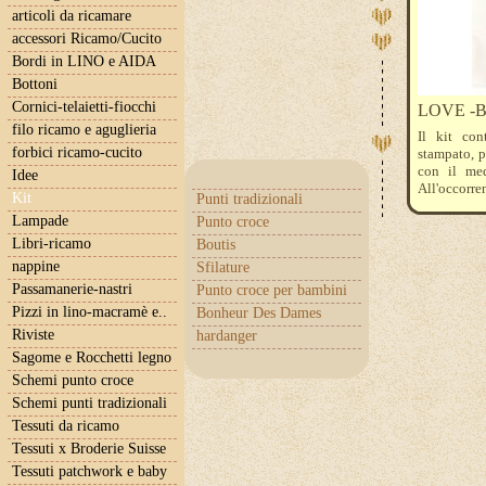
articoli da ricamare
accessori Ricamo/Cucito
Bordi in LINO e AIDA
Bottoni
Cornici-telaietti-fiocchi
LOVE -BT 
filo ricamo e aguglieria
Il kit con
forbici ricamo-cucito
stampato, p
con il med
Idee
All'occorren
Kit
Punti tradizionali
Lampade
Punto croce
Libri-ricamo
Boutis
nappine
Sfilature
Passamanerie-nastri
Punto croce per bambini
Pizzi in lino-macramè e..
Bonheur Des Dames
Riviste
hardanger
Sagome e Rocchetti legno
Schemi punto croce
Schemi punti tradizionali
Tessuti da ricamo
Tessuti x Broderie Suisse
Tessuti patchwork e baby