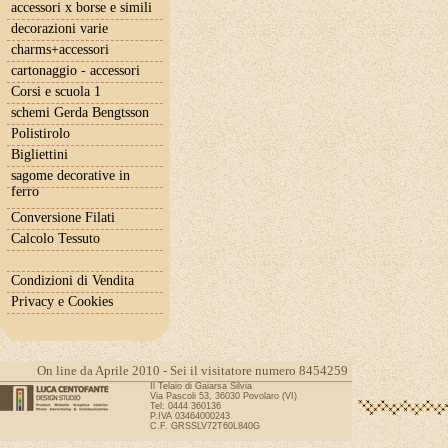
accessori x borse e simili
decorazioni varie
charms+accessori
cartonaggio - accessori
Corsi e scuola 1
schemi Gerda Bengtsson
Polistirolo
Bigliettini
sagome decorative in
ferro
Conversione Filati
Calcolo Tessuto
Condizioni di Vendita
Privacy e Cookies
On line da Aprile 2010 - Sei il visitatore numero 8454259
Il Telaio di Gaiarsa Silvia
Via Pascoli 53, 36030 Povolaro (VI)
Tel: 0444 360136
P.IVA 03464000243
C.F. GRSSLV72T60L840G