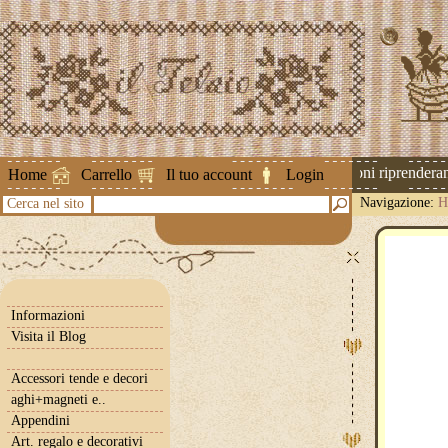
Attenzione ! Le spedizioni riprenderanno
Home
Carrello
Il tuo account
Login
Navigazione:
H
Cerca nel sito
Informazioni
Visita il Blog
Accessori tende e decori
aghi+magneti e..
Appendini
Art. regalo e decorativi