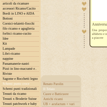
articoli da ricamare
accessori Ricamo/Cucito
Bordi in LINO e AIDA
Bottoni
Cornici-telaietti-fiocchi
Anniversa
filo ricamo e aguglieria
Una propos
forbici ricamo-cucito
alfabeto e 
a piacere
Idee
Kit
Lampade
Libri-ricamo
nappine
Passamanerie-nastri
Pizzi in lino-macramè e..
Riviste
Sagome e Rocchetti legno
Schemi punto croce
Renato Parolin
Schemi punti tradizionali
Il Telaio
Tessuti da ricamo
Cuore e Batticuore
Tessuti x Broderie Suisse
Antichi ricami
Tessuti patchwork e baby
UB + acufactum + vari