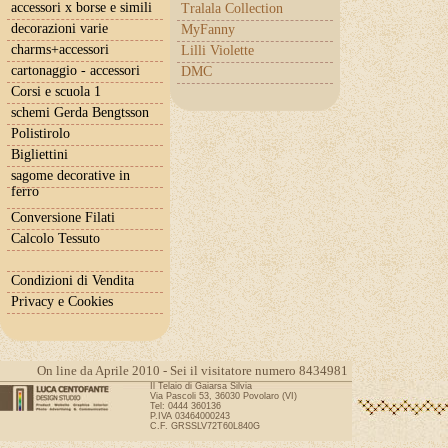
accessori x borse e simili
Tralala Collection
decorazioni varie
MyFanny
charms+accessori
Lilli Violette
cartonaggio - accessori
DMC
Corsi e scuola 1
schemi Gerda Bengtsson
Polistirolo
Bigliettini
sagome decorative in
ferro
Conversione Filati
Calcolo Tessuto
Condizioni di Vendita
Privacy e Cookies
On line da Aprile 2010 - Sei il visitatore numero 8434981
Il Telaio di Gaiarsa Silvia
Via Pascoli 53, 36030 Povolaro (VI)
Tel: 0444 360136
P.IVA 03464000243
C.F. GRSSLV72T60L840G