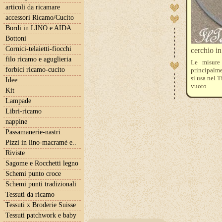
articoli da ricamare
accessori Ricamo/Cucito
Bordi in LINO e AIDA
Bottoni
Cornici-telaietti-fiocchi
cerchio i
filo ricamo e aguglieria
Le misure
forbici ricamo-cucito
principalme
si usa nel T
Idee
vuoto
Kit
Lampade
Libri-ricamo
nappine
Passamanerie-nastri
Pizzi in lino-macramè e..
Riviste
Sagome e Rocchetti legno
Schemi punto croce
Schemi punti tradizionali
Tessuti da ricamo
Tessuti x Broderie Suisse
Tessuti patchwork e baby