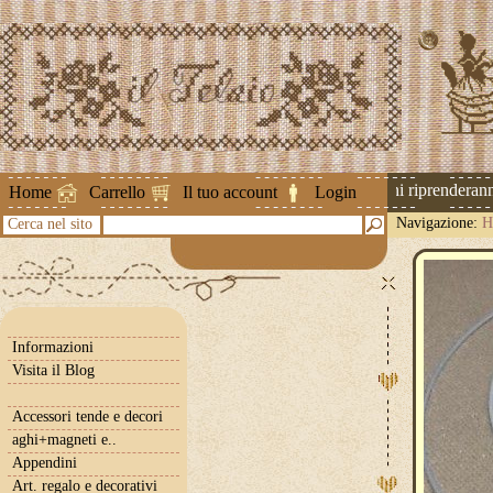
Attenzione ! Le spedizioni riprenderanno 
Home
Carrello
Il tuo account
Login
Navigazione:
H
Cerca nel sito
Informazioni
Visita il Blog
Accessori tende e decori
aghi+magneti e..
Appendini
Art. regalo e decorativi