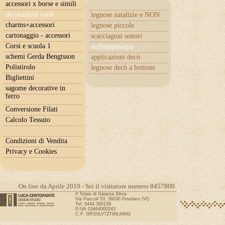
accessori x borse e simili
decorazioni varie
legnose natalizie e NON
charms+accessori
legnose piccole
cartonaggio - accessori
scacciaguai sonori
Corsi e scuola 1
acchiappasogni
schemi Gerda Bengtsson
applicazioni decò
Polistirolo
legnose decò a bottone
Bigliettini
sagome decorative in
ferro
Conversione Filati
Calcolo Tessuto
Condizioni di Vendita
Privacy e Cookies
On line da Aprile 2010 - Sei il visitatore numero 8457800
Il Telaio di Gaiarsa Silvia
Via Pascoli 53, 36030 Povolaro (VI)
Tel: 0444 360136
P.IVA 03464000243
C.F. GRSSLV72T60L840G