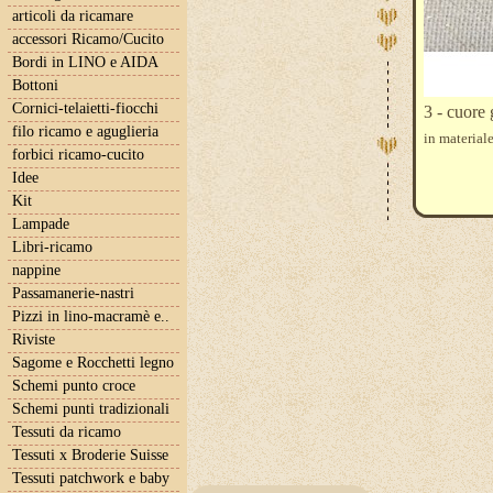
articoli da ricamare
accessori Ricamo/Cucito
Bordi in LINO e AIDA
Bottoni
Cornici-telaietti-fiocchi
3 - cuore
filo ricamo e aguglieria
in materiale
forbici ricamo-cucito
Idee
Kit
Lampade
Libri-ricamo
nappine
Passamanerie-nastri
Pizzi in lino-macramè e..
Riviste
Sagome e Rocchetti legno
Schemi punto croce
Schemi punti tradizionali
Tessuti da ricamo
Tessuti x Broderie Suisse
Tessuti patchwork e baby