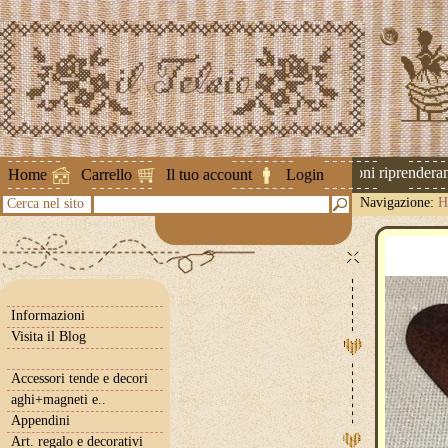
Attenzione ! Le spedizioni riprenderanno
Home
Carrello
Il tuo account
Login
Navigazione:
H
Cerca nel sito
Informazioni
Visita il Blog
Accessori tende e decori
aghi+magneti e..
Appendini
Art. regalo e decorativi