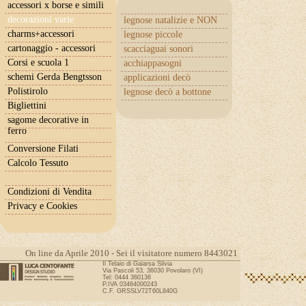
accessori x borse e simili
decorazioni varie
legnose natalizie e NON
charms+accessori
legnose piccole
cartonaggio - accessori
scacciaguai sonori
Corsi e scuola 1
acchiappasogni
schemi Gerda Bengtsson
applicazioni decò
Polistirolo
legnose decò a bottone
Bigliettini
sagome decorative in
ferro
Conversione Filati
Calcolo Tessuto
Condizioni di Vendita
Privacy e Cookies
On line da Aprile 2010 - Sei il visitatore numero 8443021
Il Telaio di Gaiarsa Silvia
Via Pascoli 53, 36030 Povolaro (VI)
Tel: 0444 360136
P.IVA 03464000243
C.F. GRSSLV72T60L840G