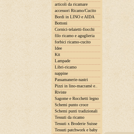
articoli da ricamare
accessori Ricamo/Cucito
Bordi in LINO e AIDA
Bottoni
Cornici-telaietti-fiocchi
filo ricamo e aguglieria
forbici ricamo-cucito
Idee
Kit
Lampade
Libri-ricamo
nappine
Passamanerie-nastri
Pizzi in lino-macramè e..
Riviste
Sagome e Rocchetti legno
Schemi punto croce
Schemi punti tradizionali
Tessuti da ricamo
Tessuti x Broderie Suisse
Tessuti patchwork e baby