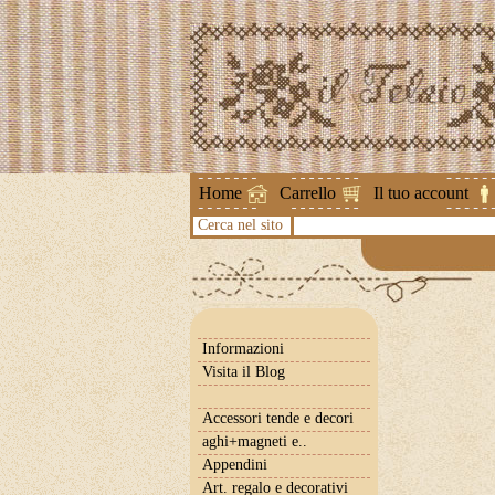
Attenzione !
Home
Carrello
Il tuo account
Cerca nel sito
Informazioni
Visita il Blog
Accessori tende e decori
aghi+magneti e..
Appendini
Art. regalo e decorativi