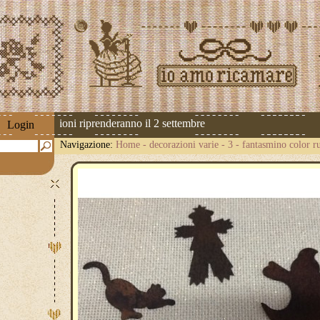
 Le spedizioni riprenderanno il 2 settembre
Login
Navigazione:
Home
-
decorazioni varie
-
3 - fantasmino color r