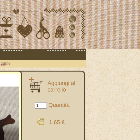
uggine
Aggiungi al
carrello
Quantità
1,65 €