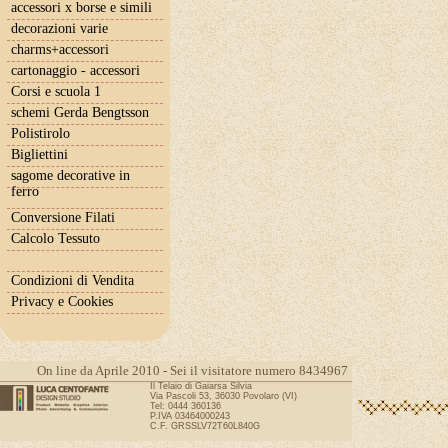
accessori x borse e simili
decorazioni varie
charms+accessori
cartonaggio - accessori
Corsi e scuola 1
schemi Gerda Bengtsson
Polistirolo
Bigliettini
sagome decorative in
ferro
Conversione Filati
Calcolo Tessuto
Condizioni di Vendita
Privacy e Cookies
On line da Aprile 2010 - Sei il visitatore numero 8434967
Il Telaio di Gaiarsa Silvia
Via Pascoli 53, 36030 Povolaro (VI)
Tel: 0444 360136
P.IVA 03464000243
C.F. GRSSLV72T60L840G