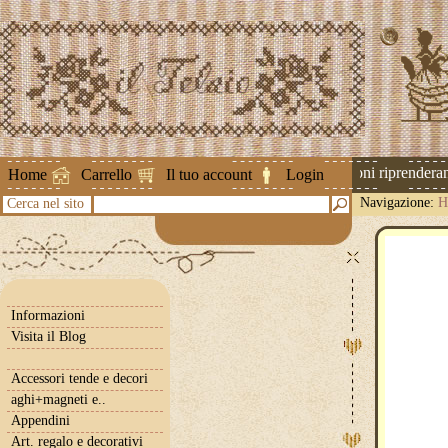
Attenzione ! Le spedizioni riprenderanno
Home
Carrello
Il tuo account
Login
Navigazione:
H
Cerca nel sito
Informazioni
Visita il Blog
Accessori tende e decori
aghi+magneti e..
Appendini
Art. regalo e decorativi