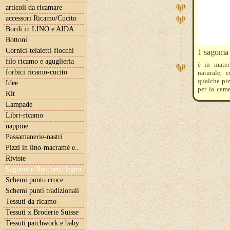
articoli da ricamare
accessori Ricamo/Cucito
Bordi in LINO e AIDA
Bottoni
Cornici-telaietti-fiocchi
1 sagoma 
filo ricamo e aguglieria
è in mater
forbici ricamo-cucito
naturale, 
qualche piz
Idee
per la came
Kit
riferisce a
Lampade
Libri-ricamo
nappine
Passamanerie-nastri
Pizzi in lino-macramè e..
Riviste
Sagome e Rocchetti legno
Schemi punto croce
Schemi punti tradizionali
Tessuti da ricamo
Tessuti x Broderie Suisse
Tessuti patchwork e baby