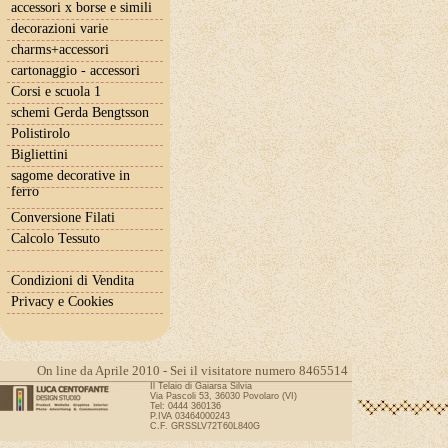
accessori x borse e simili
decorazioni varie
charms+accessori
cartonaggio - accessori
Corsi e scuola 1
schemi Gerda Bengtsson
Polistirolo
Bigliettini
sagome decorative in
ferro
Conversione Filati
Calcolo Tessuto
Condizioni di Vendita
Privacy e Cookies
On line da Aprile 2010 - Sei il visitatore numero 8465514
Il Telaio di Gaiarsa Silvia
Via Pascoli 53, 36030 Povolaro (VI)
Tel: 0444 360136
P.IVA 03464000243
C.F. GRSSLV72T60L840G