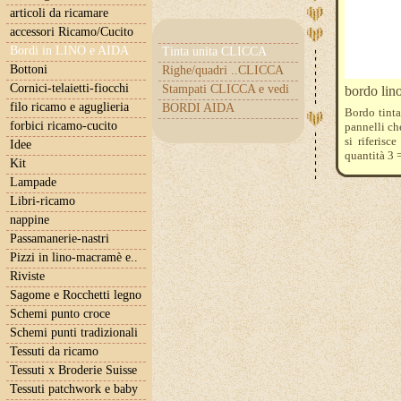
articoli da ricamare
accessori Ricamo/Cucito
Bordi in LINO e AIDA
Tinta unita CLICCA
Bottoni
Righe/quadri ..CLICCA
Cornici-telaietti-fiocchi
Stampati CLICCA e vedi
bordo lin
filo ricamo e aguglieria
BORDI AIDA
Bordo tinta 
forbici ricamo-cucito
pannelli ch
si riferisc
Idee
quantità 3
Kit
Lampade
Libri-ricamo
nappine
Passamanerie-nastri
Pizzi in lino-macramè e..
Riviste
Sagome e Rocchetti legno
Schemi punto croce
Schemi punti tradizionali
Tessuti da ricamo
Tessuti x Broderie Suisse
Tessuti patchwork e baby