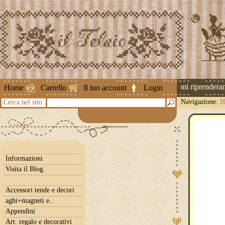
Attenzione ! Le spedizioni riprenderanno
Home
Carrello
Il tuo account
Login
Navigazione:
H
Cerca nel sito
Informazioni
Visita il Blog
Accessori tende e decori
aghi+magneti e..
Appendini
Art. regalo e decorativi