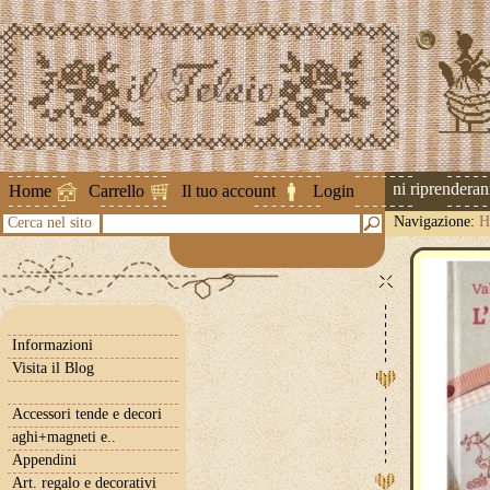
Attenzione ! Le spedizioni riprenderanno 
Home
Carrello
Il tuo account
Login
Navigazione:
H
Cerca nel sito
Informazioni
Visita il Blog
Accessori tende e decori
aghi+magneti e..
Appendini
Art. regalo e decorativi