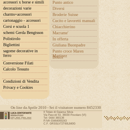
accessori x borse e simili
Punto antico
decorazioni varie
Diversi
charms+accessori
Broderie Suisse
cartonaggio - accessori
Cucito e lavoretti manuali
Corsi e scuola 1
Chiacchierino
schemi Gerda Bengtsson
Macrame'
Polistirolo
In offerta
Bigliettini
Giuliana Buonpadre
sagome decorative in
Punto croce Maren
ferro
Martinez
Boutis
Conversione Filati
Calcolo Tessuto
Condizioni di Vendita
Privacy e Cookies
On line da Aprile 2010 - Sei il visitatore numero 8452330
Il Telaio di Gaiarsa Silvia
Via Pascoli 53, 36030 Povolaro (VI)
Tel: 0444 360136
P.IVA 03464000243
C.F. GRSSLV72T60L840G