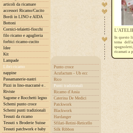
articoli da ricamare
accessori Ricamo/Cucito
Bordi in LINO e AIDA
Bottoni
Cornici-telaietti-fiocchi
L'ATELI
filo ricamo e aguglieria
In questo l
forbici ricamo-cucito
tema dell'
spagnoletti,
Idee
ricamati a 
Kit
noi per rea
Lampade
giudizio !
Libri-ricamo
Punto croce
nappine
Acufactum - Ub ecc
Passamanerie-nastri
Rico
Pizzi in lino-macramè e..
Punti tradizionali
Riviste
Ricamo d'Assia
Sagome e Rocchetti legno
Caterina De Medici
Schemi punto croce
Patckwork
Schemi punti tradizionali
Blackwork
Tessuti da ricamo
Hardanger
Tessuti x Broderie Suisse
Sfilati-Retini-Reticello
Tessuti patchwork e baby
Silk Ribbon