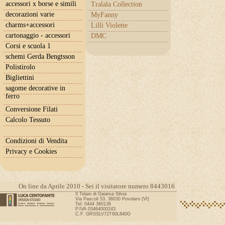
accessori x borse e simili
Tralala Collection
decorazioni varie
MyFanny
charms+accessori
Lilli Violette
cartonaggio - accessori
DMC
Corsi e scuola 1
schemi Gerda Bengtsson
Polistirolo
Bigliettini
sagome decorative in
ferro
Conversione Filati
Calcolo Tessuto
Condizioni di Vendita
Privacy e Cookies
On line da Aprile 2010 - Sei il visitatore numero 8443016
Il Telaio di Gaiarsa Silvia
Via Pascoli 53, 36030 Povolaro (VI)
Tel: 0444 360136
P.IVA 03464000243
C.F. GRSSLV72T60L840G