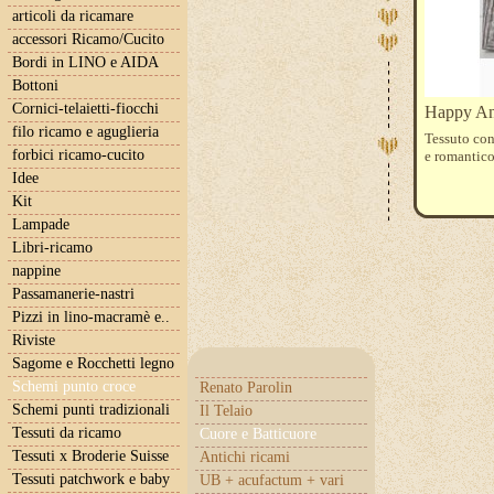
articoli da ricamare
accessori Ricamo/Cucito
Bordi in LINO e AIDA
Bottoni
Cornici-telaietti-fiocchi
Happy Ann
filo ricamo e aguglieria
Tessuto con
forbici ricamo-cucito
e romantico
Idee
Kit
Lampade
Libri-ricamo
nappine
Passamanerie-nastri
Pizzi in lino-macramè e..
Riviste
Sagome e Rocchetti legno
Schemi punto croce
Renato Parolin
Schemi punti tradizionali
Il Telaio
Tessuti da ricamo
Cuore e Batticuore
Tessuti x Broderie Suisse
Antichi ricami
Tessuti patchwork e baby
UB + acufactum + vari