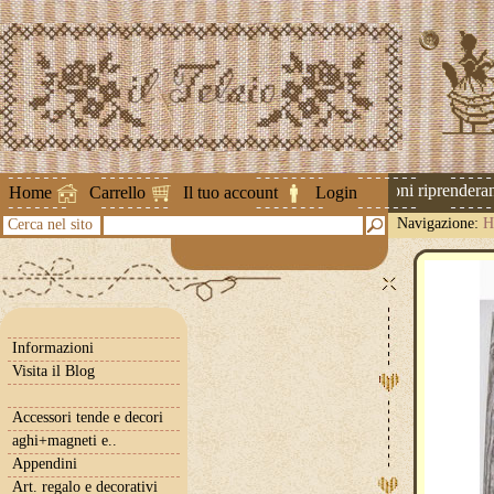
Attenzione ! Le spedizioni riprenderanno
Home
Carrello
Il tuo account
Login
Navigazione:
H
Cerca nel sito
Informazioni
Visita il Blog
Accessori tende e decori
aghi+magneti e..
Appendini
Art. regalo e decorativi