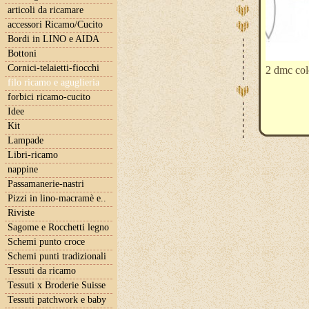
articoli da ricamare
accessori Ricamo/Cucito
Bordi in LINO e AIDA
Bottoni
Cornici-telaietti-fiocchi
2 dmc col
filo ricamo e aguglieria
forbici ricamo-cucito
Idee
Kit
Lampade
Libri-ricamo
nappine
Passamanerie-nastri
Pizzi in lino-macramè e..
Riviste
Sagome e Rocchetti legno
Schemi punto croce
Schemi punti tradizionali
Tessuti da ricamo
Tessuti x Broderie Suisse
Tessuti patchwork e baby