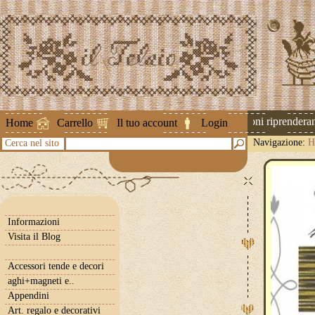
Attenzione ! Le spedizioni riprenderanno
Home
Carrello
Il tuo account
Login
Navigazione:
H
Cerca nel sito
Informazioni
Visita il Blog
Accessori tende e decori
aghi+magneti e..
Appendini
Art. regalo e decorativi