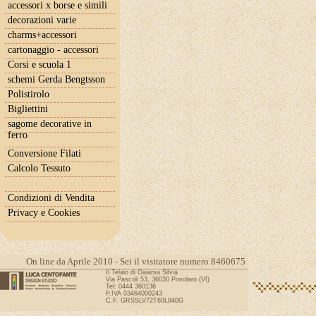
accessori x borse e simili
decorazioni varie
charms+accessori
cartonaggio - accessori
Corsi e scuola 1
schemi Gerda Bengtsson
Polistirolo
Bigliettini
sagome decorative in
ferro
Conversione Filati
Calcolo Tessuto
Condizioni di Vendita
Privacy e Cookies
On line da Aprile 2010 - Sei il visitatore numero 8460675
Il Telaio di Gaiarsa Silvia
Via Pascoli 53, 36030 Povolaro (VI)
Tel: 0444 360136
P.IVA 03464000243
C.F. GRSSLV72T60L840G