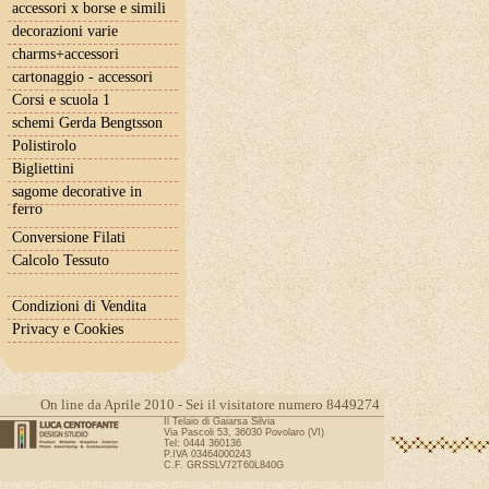
accessori x borse e simili
decorazioni varie
charms+accessori
cartonaggio - accessori
Corsi e scuola 1
schemi Gerda Bengtsson
Polistirolo
Bigliettini
sagome decorative in
ferro
Conversione Filati
Calcolo Tessuto
Condizioni di Vendita
Privacy e Cookies
On line da Aprile 2010 - Sei il visitatore numero 8449274
Il Telaio di Gaiarsa Silvia
Via Pascoli 53, 36030 Povolaro (VI)
Tel: 0444 360136
P.IVA 03464000243
C.F. GRSSLV72T60L840G