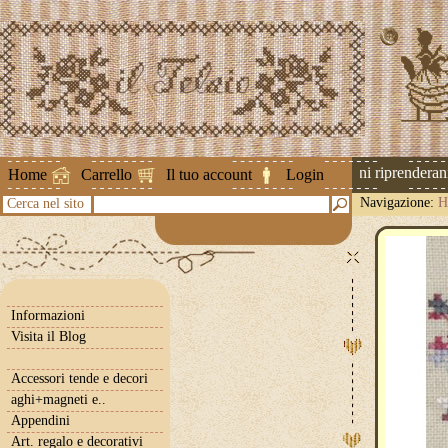
Attenzione ! Le spedizioni riprenderanno 
Home
Carrello
Il tuo account
Login
Navigazione:
H
Cerca nel sito
Informazioni
Visita il Blog
Accessori tende e decori
aghi+magneti e..
Appendini
Art. regalo e decorativi