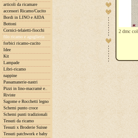
articoli da ricamare
accessori Ricamo/Cucito
Bordi in LINO e AIDA
Bottoni
Cornici-telaietti-fiocchi
2 dmc col
filo ricamo e aguglieria
forbici ricamo-cucito
Idee
Kit
Lampade
Libri-ricamo
nappine
Passamanerie-nastri
Pizzi in lino-macramè e..
Riviste
Sagome e Rocchetti legno
Schemi punto croce
Schemi punti tradizionali
Tessuti da ricamo
Tessuti x Broderie Suisse
Tessuti patchwork e baby