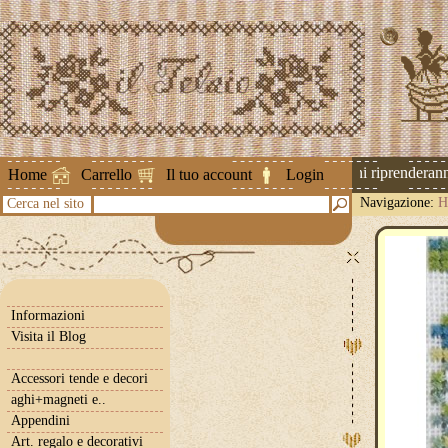
Attenzione ! Le spedizioni riprenderanno 
Home
Carrello
Il tuo account
Login
Navigazione:
H
Cerca nel sito
Informazioni
Visita il Blog
Accessori tende e decori
aghi+magneti e..
Appendini
Art. regalo e decorativi