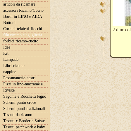
articoli da ricamare
accessori Ricamo/Cucito
Bordi in LINO e AIDA
Bottoni
Cornici-telaietti-fiocchi
2 dmc col
filo ricamo e aguglieria
forbici ricamo-cucito
Idee
Kit
Lampade
Libri-ricamo
nappine
Passamanerie-nastri
Pizzi in lino-macramè e..
Riviste
Sagome e Rocchetti legno
Schemi punto croce
Schemi punti tradizionali
Tessuti da ricamo
Tessuti x Broderie Suisse
Tessuti patchwork e baby