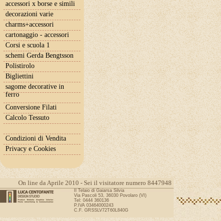
accessori x borse e simili
decorazioni varie
charms+accessori
cartonaggio - accessori
Corsi e scuola 1
schemi Gerda Bengtsson
Polistirolo
Bigliettini
sagome decorative in
ferro
Conversione Filati
Calcolo Tessuto
Condizioni di Vendita
Privacy e Cookies
On line da Aprile 2010 - Sei il visitatore numero 8447948
Il Telaio di Gaiarsa Silvia
Via Pascoli 53, 36030 Povolaro (VI)
Tel: 0444 360136
P.IVA 03464000243
C.F. GRSSLV72T60L840G