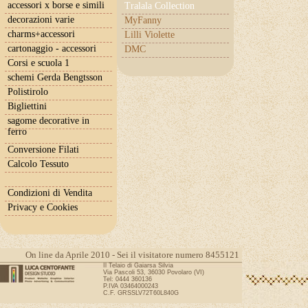
accessori x borse e simili
Tralala Collection
decorazioni varie
MyFanny
charms+accessori
Lilli Violette
cartonaggio - accessori
DMC
Corsi e scuola 1
schemi Gerda Bengtsson
Polistirolo
Bigliettini
sagome decorative in
ferro
Conversione Filati
Calcolo Tessuto
Condizioni di Vendita
Privacy e Cookies
On line da Aprile 2010 - Sei il visitatore numero 8455121
Il Telaio di Gaiarsa Silvia
Via Pascoli 53, 36030 Povolaro (VI)
Tel: 0444 360136
P.IVA 03464000243
C.F. GRSSLV72T60L840G