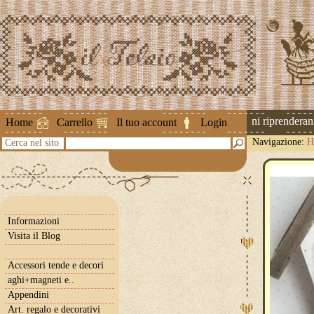
Attenzione ! Le spedizioni riprenderanno 
Home
Carrello
Il tuo account
Login
Navigazione:
H
Cerca nel sito
Informazioni
Visita il Blog
Accessori tende e decori
aghi+magneti e..
Appendini
Art. regalo e decorativi