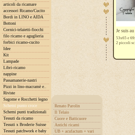
articoli da ricamare
accessori Ricamo/Cucito
Bordi in LINO e AIDA
Bottoni
Cornici-telaietti-fiocchi
Je suis au
filo ricamo e aguglieria
53x65 e 69
forbici ricamo-cucito
2 piccoli sc
Idee
Kit
Lampade
Libri-ricamo
nappine
Passamanerie-nastri
Pizzi in lino-macramè e..
Riviste
Sagome e Rocchetti legno
Schemi punto croce
Renato Parolin
Schemi punti tradizionali
Il Telaio
Tessuti da ricamo
Cuore e Batticuore
Tessuti x Broderie Suisse
Antichi ricami
Tessuti patchwork e baby
UB + acufactum + vari