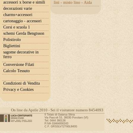
accessori x borse e simili
lini - misto lino - Aida
con lurex
decorazioni varie
charms+accessori
cartonaggio - accessori
Corsi e scuola 1
schemi Gerda Bengtsson
Polistirolo
Bigliettini
sagome decorative in
ferro
Conversione Filati
Calcolo Tessuto
Condizioni di Vendita
Privacy e Cookies
On line da Aprile 2010 - Sei il visitatore numero 8454093
Il Telaio di Gaiarsa Silvia
Via Pascoli 53, 36030 Povolaro (VI)
Tel: 0444 360136
P.IVA 03464000243
C.F. GRSSLV72T60L840G