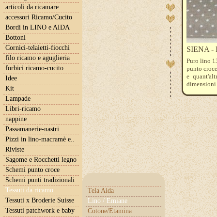
articoli da ricamare
accessori Ricamo/Cucito
Bordi in LINO e AIDA
Bottoni
Cornici-telaietti-fiocchi
SIENA - L
filo ricamo e aguglieria
Puro lino 1
forbici ricamo-cucito
punto croce
e quant'al
Idee
dimensioni 
Kit
l'ordine, qu
Lampade
Libri-ricamo
nappine
Passamanerie-nastri
Pizzi in lino-macramè e..
Riviste
Sagome e Rocchetti legno
Schemi punto croce
Schemi punti tradizionali
Tessuti da ricamo
Tela Aida
Tessuti x Broderie Suisse
Lino / Emiane
Tessuti patchwork e baby
Cotone/Etamina