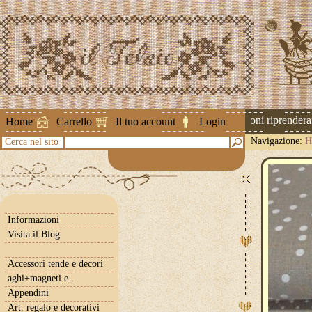
Attenzione ! Le spedizioni riprenderann
Home
Carrello
Il tuo account
Login
Navigazione:
H
Cerca nel sito
Informazioni
Visita il Blog
Accessori tende e decori
aghi+magneti e..
Appendini
Art. regalo e decorativi