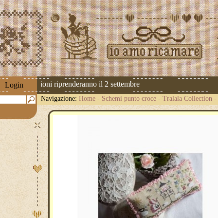
 Le spedizioni riprenderanno il 2 settembre
Login
Navigazione:
Home
-
Schemi punto croce
-
Tralala Collection