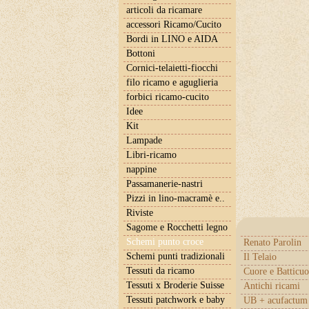
articoli da ricamare
accessori Ricamo/Cucito
Bordi in LINO e AIDA
Bottoni
Cornici-telaietti-fiocchi
filo ricamo e aguglieria
forbici ricamo-cucito
Idee
Kit
Lampade
Libri-ricamo
nappine
Passamanerie-nastri
Pizzi in lino-macramè e..
Riviste
Sagome e Rocchetti legno
Schemi punto croce
Renato Parolin
Schemi punti tradizionali
Il Telaio
Tessuti da ricamo
Cuore e Batticuo
Tessuti x Broderie Suisse
Antichi ricami
Tessuti patchwork e baby
UB + acufactum 