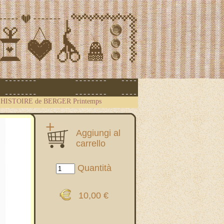
-
HISTOIRE de BERGER Printemps
Aggiungi al
carrello
Quantità
10,00 €