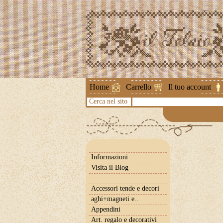
Attenzione !
Home
Carrello
Il tuo account
Cerca nel sito
Informazioni
Visita il Blog
Accessori tende e decori
aghi+magneti e..
Appendini
Art. regalo e decorativi