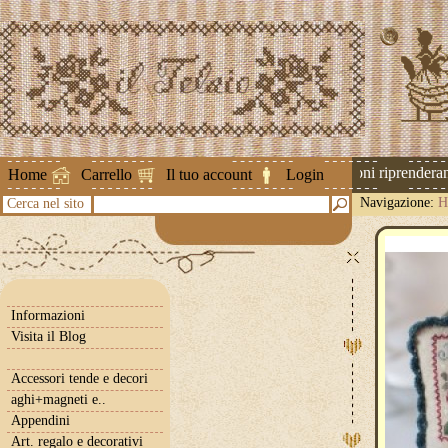
Attenzione ! Le spedizioni riprenderanno
Home
Carrello
Il tuo account
Login
Navigazione:
H
Cerca nel sito
Informazioni
Visita il Blog
Accessori tende e decori
aghi+magneti e..
Appendini
Art. regalo e decorativi