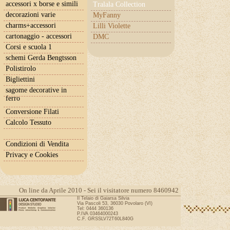
accessori x borse e simili
Tralala Collection
decorazioni varie
MyFanny
charms+accessori
Lilli Violette
cartonaggio - accessori
DMC
Corsi e scuola 1
schemi Gerda Bengtsson
Polistirolo
Bigliettini
sagome decorative in
ferro
Conversione Filati
Calcolo Tessuto
Condizioni di Vendita
Privacy e Cookies
On line da Aprile 2010 - Sei il visitatore numero 8460942
Il Telaio di Gaiarsa Silvia
Via Pascoli 53, 36030 Povolaro (VI)
Tel: 0444 360136
P.IVA 03464000243
C.F. GRSSLV72T60L840G