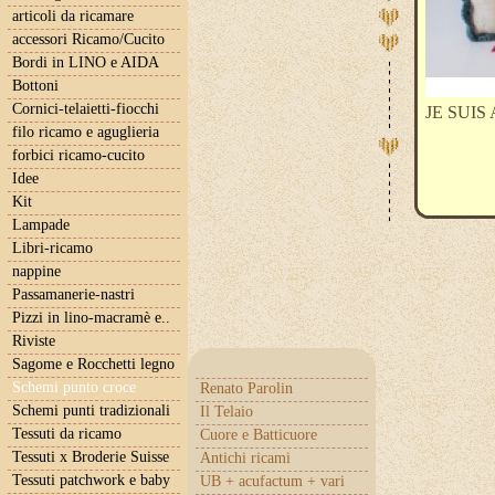
articoli da ricamare
accessori Ricamo/Cucito
Bordi in LINO e AIDA
Bottoni
Cornici-telaietti-fiocchi
JE SUIS
filo ricamo e aguglieria
forbici ricamo-cucito
Idee
Kit
Lampade
Libri-ricamo
nappine
Passamanerie-nastri
Pizzi in lino-macramè e..
Riviste
Sagome e Rocchetti legno
Schemi punto croce
Renato Parolin
Schemi punti tradizionali
Il Telaio
Tessuti da ricamo
Cuore e Batticuore
Tessuti x Broderie Suisse
Antichi ricami
Tessuti patchwork e baby
UB + acufactum + vari