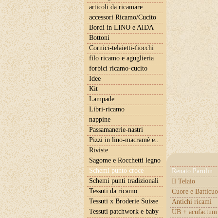
articoli da ricamare
accessori Ricamo/Cucito
Bordi in LINO e AIDA
Bottoni
Cornici-telaietti-fiocchi
filo ricamo e aguglieria
forbici ricamo-cucito
Idee
Kit
Lampade
Libri-ricamo
nappine
Passamanerie-nastri
Pizzi in lino-macramè e..
Riviste
Sagome e Rocchetti legno
Schemi punto croce
Renato Parolin
Schemi punti tradizionali
Il Telaio
Tessuti da ricamo
Cuore e Batticuo
Tessuti x Broderie Suisse
Antichi ricami
Tessuti patchwork e baby
UB + acufactum 