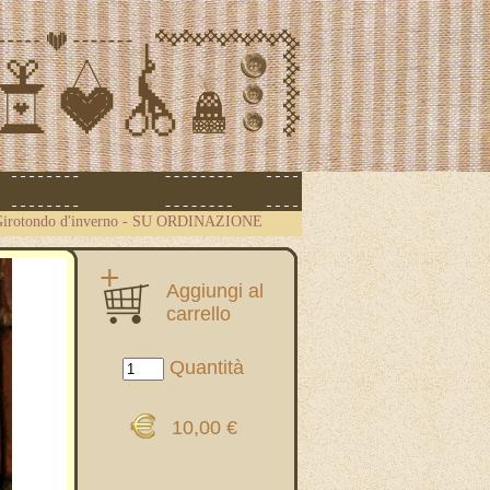
Girotondo d'inverno - SU ORDINAZIONE
Aggiungi al
carrello
Quantità
10,00 €