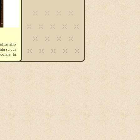
ltre allo
ida su cui
lcolare la
servono e
9 .