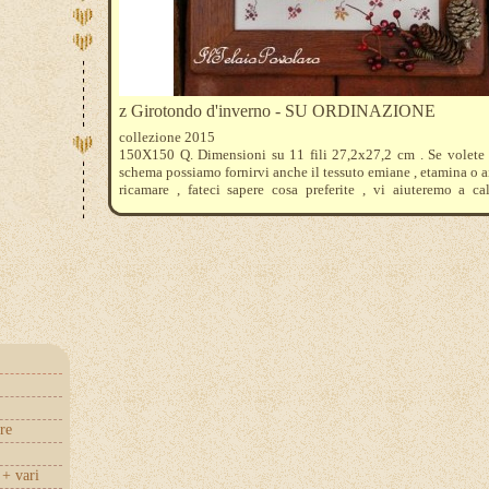
z Girotondo d'inverno - SU ORDINAZIONE
collezione 2015
150X150 Q. Dimensioni su 11 fili 27,2x27,2 cm . Se volete o
schema possiamo fornirvi anche il tessuto emiane , etamina o a
ricamare , fateci sapere cosa preferite , vi aiuteremo a ca
quantità da acquistare .
Ovviamente sono disponibili anche i fili mouline' Dmc che 
sono 523-839-934-520-3363-321-814-815-304-3820-782-382
re
+ vari