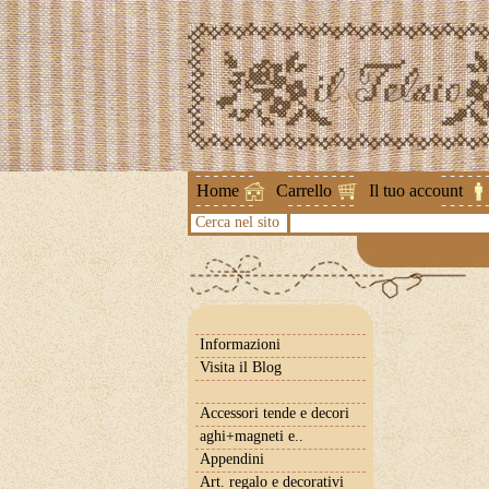
Attenzione !
Home
Carrello
Il tuo account
Cerca nel sito
Informazioni
Visita il Blog
Accessori tende e decori
aghi+magneti e..
Appendini
Art. regalo e decorativi