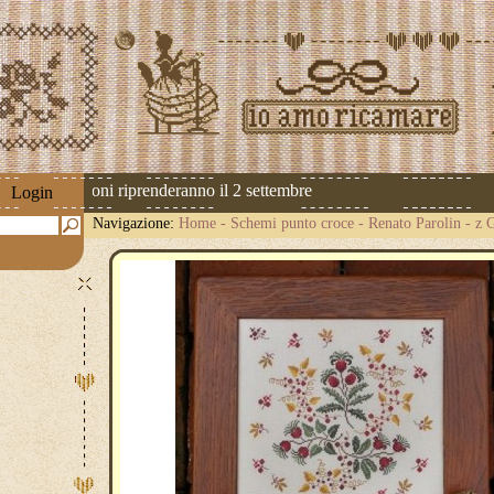
 Le spedizioni riprenderanno il 2 settembre
Login
Navigazione:
Home
-
Schemi punto croce
-
Renato Parolin
-
z 