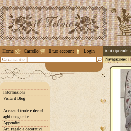
Attenzione ! Le spedizioni riprenderann
Home
Carrello
Il tuo account
Login
Navigazione:
H
Cerca nel sito
- H. 1,5 cm
Informazioni
Visita il Blog
Accessori tende e decori
aghi+magneti e..
Appendini
Art. regalo e decorativi