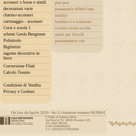
accessori x borse e simili
pon pon
decorazioni varie
passamaria effetto lana
charms+accessori
natalizi
cartonaggio - accessori
bordure e-o tramezzo
Corsi e scuola 1
ricamo-cucito-scritte
schemi Gerda Bengtsson
nastri per fiocchi
Polistirolo
passamanerie con
cuoricini
Bigliettini
sagome decorative in
ferro
Conversione Filati
Calcolo Tessuto
Condizioni di Vendita
Privacy e Cookies
On line da Aprile 2010 - Sei il visitatore numero 8439641
Il Telaio di Gaiarsa Silvia
Via Pascoli 53, 36030 Povolaro (VI)
Tel: 0444 360136
P.IVA 03464000243
C.F. GRSSLV72T60L840G