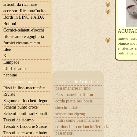
articoli da ricamare
accessori Ricamo/Cucito
Bordi in LINO e AIDA
Bottoni
Cornici-telaietti-fiocchi
ACUFACTUM
filo ricamo e aguglieria
nuovo asso
forbici ricamo-cucito
bianco moti
è riferito
Idee
ordinarne u
Kit
Lampade
Libri-ricamo
nappine
Passamanerie-nastri
passamanerie Acufactum
Pizzi in lino-macramè e..
passamanerie in lino
Riviste
Passamanerie-rifiniture
Sagome e Rocchetti legno
corda piatta per borse
Schemi punto croce
sbiechi e slalon
Schemi punti tradizionali
serpentina zigzag
Tessuti da ricamo
nastri come passamanerie
Tessuti x Broderie Suisse
cordoncini+cordoncini/fetuccia
Tessuti patchwork e baby
passanastri