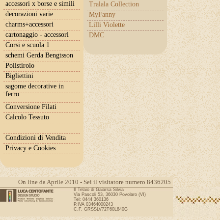
accessori x borse e simili
Tralala Collection
decorazioni varie
MyFanny
charms+accessori
Lilli Violette
cartonaggio - accessori
DMC
Corsi e scuola 1
schemi Gerda Bengtsson
Polistirolo
Bigliettini
sagome decorative in
ferro
Conversione Filati
Calcolo Tessuto
Condizioni di Vendita
Privacy e Cookies
On line da Aprile 2010 - Sei il visitatore numero 8436205
Il Telaio di Gaiarsa Silvia
Via Pascoli 53, 36030 Povolaro (VI)
Tel: 0444 360136
P.IVA 03464000243
C.F. GRSSLV72T60L840G