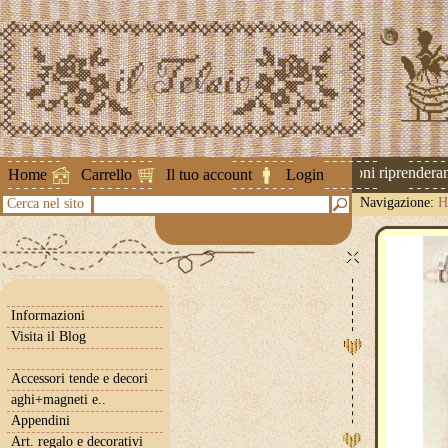
Attenzione ! Le spedizioni riprenderanno
Home
Carrello
Il tuo account
Login
Navigazione:
H
Cerca nel sito
Informazioni
Visita il Blog
Accessori tende e decori
aghi+magneti e..
Appendini
Art. regalo e decorativi