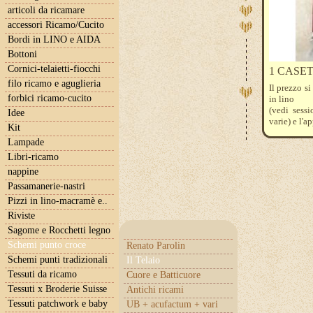
articoli da ricamare
accessori Ricamo/Cucito
Bordi in LINO e AIDA
Bottoni
Cornici-telaietti-fiocchi
1 CASET
filo ricamo e aguglieria
Il prezzo si
forbici ricamo-cucito
in lino
(vedi sess
Idee
varie) e l'
Kit
Lampade
Libri-ricamo
nappine
Passamanerie-nastri
Pizzi in lino-macramè e..
Riviste
Sagome e Rocchetti legno
Schemi punto croce
Renato Parolin
Schemi punti tradizionali
Il Telaio
Tessuti da ricamo
Cuore e Batticuore
Tessuti x Broderie Suisse
Antichi ricami
Tessuti patchwork e baby
UB + acufactum + vari