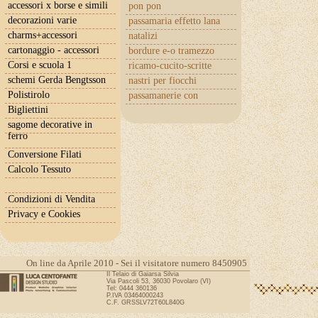
accessori x borse e simili
pon pon
decorazioni varie
passamaria effetto lana
charms+accessori
natalizi
cartonaggio - accessori
bordure e-o tramezzo
Corsi e scuola 1
ricamo-cucito-scritte
schemi Gerda Bengtsson
nastri per fiocchi
Polistirolo
passamanerie con
cuoricini
Bigliettini
sagome decorative in
ferro
Conversione Filati
Calcolo Tessuto
Condizioni di Vendita
Privacy e Cookies
On line da Aprile 2010 - Sei il visitatore numero 8450905
Il Telaio di Gaiarsa Silvia
Via Pascoli 53, 36030 Povolaro (VI)
Tel: 0444 360136
P.IVA 03464000243
C.F. GRSSLV72T60L840G