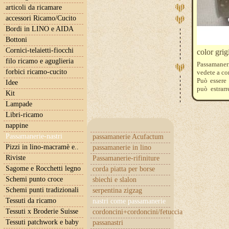
articoli da ricamare
accessori Ricamo/Cucito
Bordi in LINO e AIDA
Bottoni
Cornici-telaietti-fiocchi
color gri
filo ricamo e aguglieria
Passamaneri
forbici ricamo-cucito
vedete a co
Può essere 
Idee
può estrarr
Kit
riferisce a
Lampade
quantità 3 
Libri-ricamo
nappine
Passamanerie-nastri
passamanerie Acufactum
Pizzi in lino-macramè e..
passamanerie in lino
Riviste
Passamanerie-rifiniture
Sagome e Rocchetti legno
corda piatta per borse
Schemi punto croce
sbiechi e slalon
Schemi punti tradizionali
serpentina zigzag
Tessuti da ricamo
nastri come passamanerie
Tessuti x Broderie Suisse
cordoncini+cordoncini/fetuccia
Tessuti patchwork e baby
passanastri