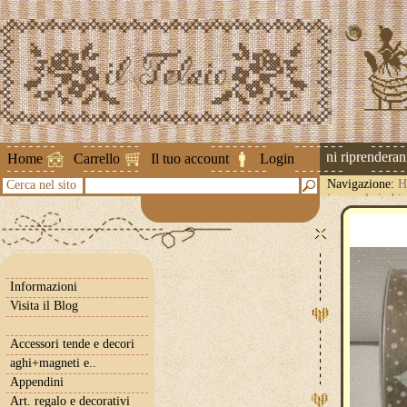
Attenzione ! Le spedizioni riprenderanno
Home
Carrello
Il tuo account
Login
Navigazione:
H
Cerca nel sito
invernale in bi
Informazioni
Visita il Blog
Accessori tende e decori
aghi+magneti e..
Appendini
Art. regalo e decorativi