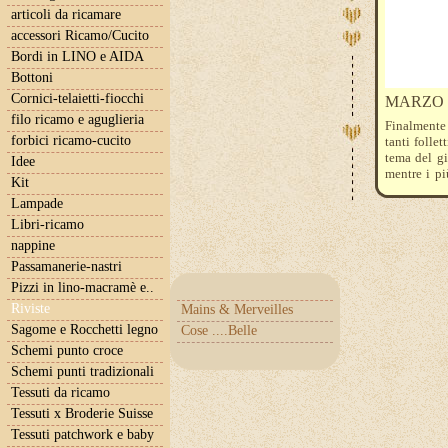
articoli da ricamare
accessori Ricamo/Cucito
Bordi in LINO e AIDA
Bottoni
Cornici-telaietti-fiocchi
MARZO 
filo ricamo e aguglieria
Finalmente 
forbici ricamo-cucito
tanti follet
tema del gi
Idee
mentre i pi
Kit
amico.
Lampade
Libri-ricamo
nappine
Passamanerie-nastri
Pizzi in lino-macramè e..
Riviste
Mains & Merveilles
Sagome e Rocchetti legno
Cose ....Belle
Schemi punto croce
Schemi punti tradizionali
Tessuti da ricamo
Tessuti x Broderie Suisse
Tessuti patchwork e baby