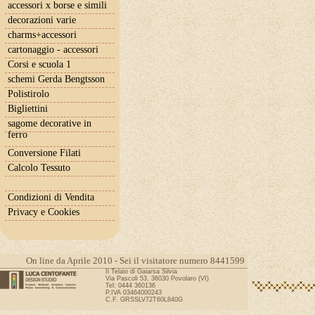
accessori x borse e simili
decorazioni varie
charms+accessori
cartonaggio - accessori
Corsi e scuola 1
schemi Gerda Bengtsson
Polistirolo
Bigliettini
sagome decorative in
ferro
Conversione Filati
Calcolo Tessuto
Condizioni di Vendita
Privacy e Cookies
On line da Aprile 2010 - Sei il visitatore numero 8441599
Il Telaio di Gaiarsa Silvia
Via Pascoli 53, 36030 Povolaro (VI)
Tel: 0444 360136
P.IVA 03464000243
C.F. GRSSLV72T60L840G