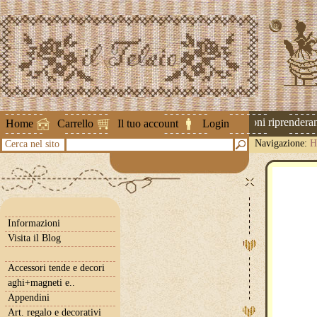
Attenzione ! Le spedizioni riprenderanno
Home
Carrello
Il tuo account
Login
Navigazione:
H
Cerca nel sito
Informazioni
Visita il Blog
Accessori tende e decori
aghi+magneti e..
Appendini
Art. regalo e decorativi