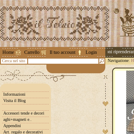
Attenzione ! Le spedizioni riprenderanno
Home
Carrello
Il tuo account
Login
Navigazione:
H
Cerca nel sito
Informazioni
Visita il Blog
Accessori tende e decori
aghi+magneti e..
Appendini
Art. regalo e decorativi