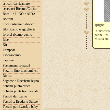
articoli da ricamare
accessori Ricamo/Cucito
Bordi in LINO e AIDA
Bottoni
Cornici-telaietti-fiocchi
spighe
filo ricamo e aguglieria
In materia
forbici ricamo-cucito
pannellini
Misura cm. 
Idee
Kit
Lampade
Libri-ricamo
nappine
Passamanerie-nastri
Pizzi in lino-macramè e..
Riviste
Sagome e Rocchetti legno
Schemi punto croce
Schemi punti tradizionali
Tessuti da ricamo
Tessuti x Broderie Suisse
Tessuti patchwork e baby