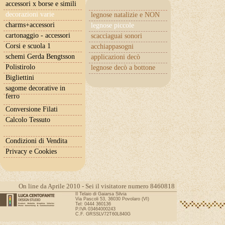
accessori x borse e simili
decorazioni varie
legnose natalizie e NON
charms+accessori
legnose piccole
cartonaggio - accessori
scacciaguai sonori
Corsi e scuola 1
acchiappasogni
schemi Gerda Bengtsson
applicazioni decò
Polistirolo
legnose decò a bottone
Bigliettini
sagome decorative in
ferro
Conversione Filati
Calcolo Tessuto
Condizioni di Vendita
Privacy e Cookies
On line da Aprile 2010 - Sei il visitatore numero 8460818
Il Telaio di Gaiarsa Silvia
Via Pascoli 53, 36030 Povolaro (VI)
Tel: 0444 360136
P.IVA 03464000243
C.F. GRSSLV72T60L840G