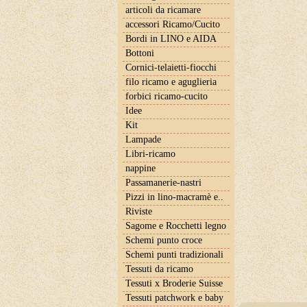
articoli da ricamare
accessori Ricamo/Cucito
Bordi in LINO e AIDA
Bottoni
Cornici-telaietti-fiocchi
filo ricamo e aguglieria
forbici ricamo-cucito
Idee
Kit
Lampade
Libri-ricamo
nappine
Passamanerie-nastri
Pizzi in lino-macramè e..
Riviste
Sagome e Rocchetti legno
Schemi punto croce
Schemi punti tradizionali
Tessuti da ricamo
Tessuti x Broderie Suisse
Tessuti patchwork e baby