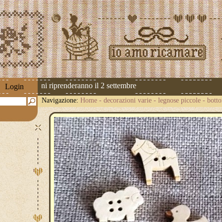
 Le spedizioni riprenderanno il 2 settembre
Login
Navigazione:
Home
-
decorazioni varie
-
legnose piccole
-
botto