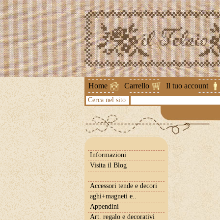
Attenzione !
Home
Carrello
Il tuo account
Cerca nel sito
Informazioni
Visita il Blog
Accessori tende e decori
aghi+magneti e..
Appendini
Art. regalo e decorativi