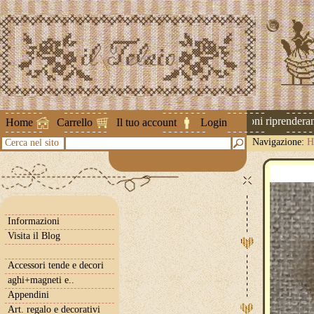
Attenzione ! Le spedizioni riprenderanno 
Home
Carrello
Il tuo account
Login
Navigazione:
H
Cerca nel sito
Informazioni
Visita il Blog
Accessori tende e decori
aghi+magneti e..
Appendini
Art. regalo e decorativi