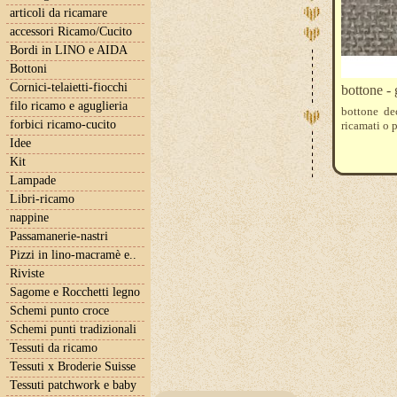
articoli da ricamare
accessori Ricamo/Cucito
Bordi in LINO e AIDA
Bottoni
Cornici-telaietti-fiocchi
bottone -
filo ricamo e aguglieria
bottone de
forbici ricamo-cucito
ricamati o 
Idee
Kit
Lampade
Libri-ricamo
nappine
Passamanerie-nastri
Pizzi in lino-macramè e..
Riviste
Sagome e Rocchetti legno
Schemi punto croce
Schemi punti tradizionali
Tessuti da ricamo
Tessuti x Broderie Suisse
Tessuti patchwork e baby