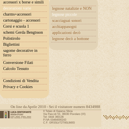
accessori x borse e simili
decorazioni varie
legnose natalizie e NON
charms+accessori
legnose piccole
cartonaggio - accessori
scacciaguai sonori
Corsi e scuola 1
acchiappasogni
schemi Gerda Bengtsson
applicazioni decò
Polistirolo
legnose decò a bottone
Bigliettini
sagome decorative in
ferro
Conversione Filati
Calcolo Tessuto
Condizioni di Vendita
Privacy e Cookies
On line da Aprile 2010 - Sei il visitatore numero 8434988
Il Telaio di Gaiarsa Silvia
Via Pascoli 53, 36030 Povolaro (VI)
Tel: 0444 360136
P.IVA 03464000243
C.F. GRSSLV72T60L840G