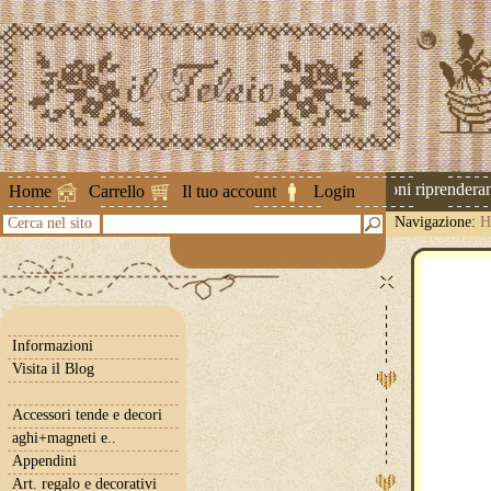
Attenzione ! Le spedizioni riprenderanno
Home
Carrello
Il tuo account
Login
Navigazione:
H
Cerca nel sito
Informazioni
Visita il Blog
Accessori tende e decori
aghi+magneti e..
Appendini
Art. regalo e decorativi