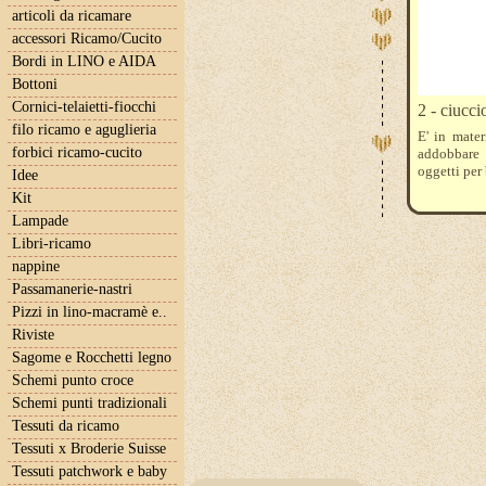
articoli da ricamare
accessori Ricamo/Cucito
Bordi in LINO e AIDA
Bottoni
Cornici-telaietti-fiocchi
2 - ciucci
filo ricamo e aguglieria
E' in mater
forbici ricamo-cucito
addobbare 
oggetti per
Idee
Kit
Lampade
Libri-ricamo
nappine
Passamanerie-nastri
Pizzi in lino-macramè e..
Riviste
Sagome e Rocchetti legno
Schemi punto croce
Schemi punti tradizionali
Tessuti da ricamo
Tessuti x Broderie Suisse
Tessuti patchwork e baby