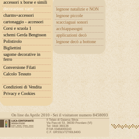
accessori x borse e simili
decorazioni varie
legnose natalizie e NON
charms+accessori
legnose piccole
cartonaggio - accessori
scacciaguai sonori
Corsi e scuola 1
acchiappasogni
schemi Gerda Bengtsson
applicazioni decò
Polistirolo
legnose decò a bottone
Bigliettini
sagome decorative in
ferro
Conversione Filati
Calcolo Tessuto
Condizioni di Vendita
Privacy e Cookies
On line da Aprile 2010 - Sei il visitatore numero 8458093
Il Telaio di Gaiarsa Silvia
Via Pascoli 53, 36030 Povolaro (VI)
Tel: 0444 360136
P.IVA 03464000243
C.F. GRSSLV72T60L840G