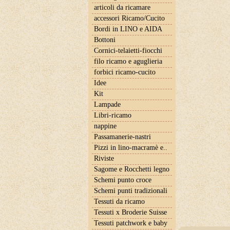
articoli da ricamare
accessori Ricamo/Cucito
Bordi in LINO e AIDA
Bottoni
Cornici-telaietti-fiocchi
filo ricamo e aguglieria
forbici ricamo-cucito
Idee
Kit
Lampade
Libri-ricamo
nappine
Passamanerie-nastri
Pizzi in lino-macramè e..
Riviste
Sagome e Rocchetti legno
Schemi punto croce
Schemi punti tradizionali
Tessuti da ricamo
Tessuti x Broderie Suisse
Tessuti patchwork e baby