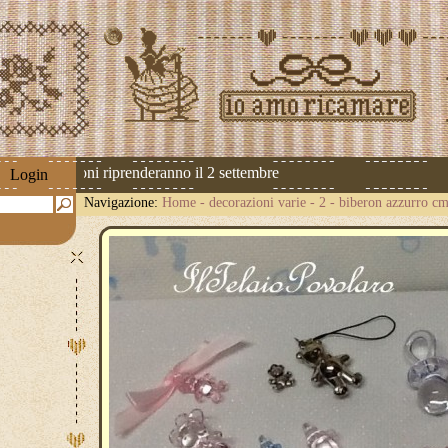
Le spedizioni riprenderanno il 2 settembre
Login
Navigazione:
Home
-
decorazioni varie
-
2 - biberon azzurro cm