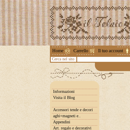
Attenzione ! 
Home
Carrello
Il tuo account
Cerca nel sito
Informazioni
Visita il Blog
Accessori tende e decori
aghi+magneti e..
Appendini
Art. regalo e decorativi