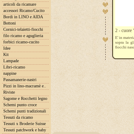
articoli da ricamare
accessori Ricamo/Cucito
Bordi in LINO e AIDA
Bottoni
Cornici-telaietti-fiocchi
2 - cuore
filo ricamo e aguglieria
E' in materi
forbici ricamo-cucito
sopra la g
fiocchi nasc
Idee
Kit
Lampade
Libri-ricamo
nappine
Passamanerie-nastri
Pizzi in lino-macramè e..
Riviste
Sagome e Rocchetti legno
Schemi punto croce
Schemi punti tradizionali
Tessuti da ricamo
Tessuti x Broderie Suisse
Tessuti patchwork e baby