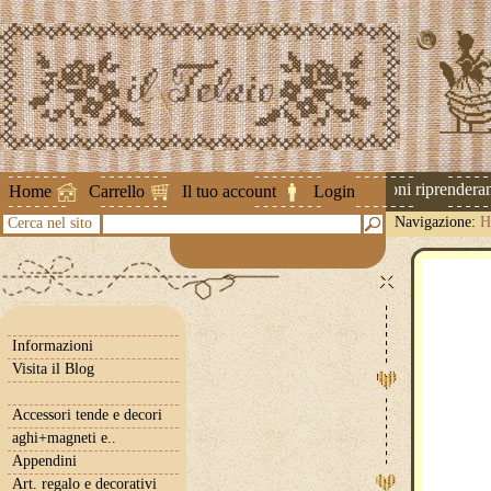
Attenzione ! Le spedizioni riprenderanno
Home
Carrello
Il tuo account
Login
Navigazione:
H
Cerca nel sito
Informazioni
Visita il Blog
Accessori tende e decori
aghi+magneti e..
Appendini
Art. regalo e decorativi