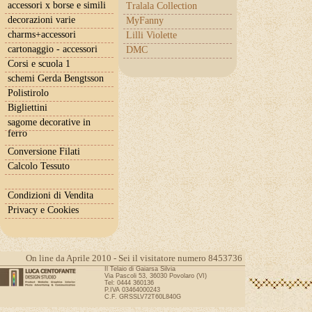
accessori x borse e simili
Tralala Collection
decorazioni varie
MyFanny
charms+accessori
Lilli Violette
cartonaggio - accessori
DMC
Corsi e scuola 1
schemi Gerda Bengtsson
Polistirolo
Bigliettini
sagome decorative in
ferro
Conversione Filati
Calcolo Tessuto
Condizioni di Vendita
Privacy e Cookies
On line da Aprile 2010 - Sei il visitatore numero 8453736
Il Telaio di Gaiarsa Silvia
Via Pascoli 53, 36030 Povolaro (VI)
Tel: 0444 360136
P.IVA 03464000243
C.F. GRSSLV72T60L840G