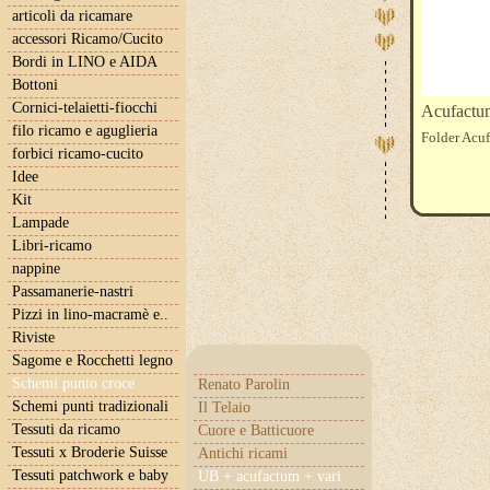
articoli da ricamare
accessori Ricamo/Cucito
Bordi in LINO e AIDA
Bottoni
Cornici-telaietti-fiocchi
Acufac
filo ricamo e aguglieria
Folder Acuf
forbici ricamo-cucito
Idee
Kit
Lampade
Libri-ricamo
nappine
Passamanerie-nastri
Pizzi in lino-macramè e..
Riviste
Sagome e Rocchetti legno
Schemi punto croce
Renato Parolin
Schemi punti tradizionali
Il Telaio
Tessuti da ricamo
Cuore e Batticuore
Tessuti x Broderie Suisse
Antichi ricami
Tessuti patchwork e baby
UB + acufactum + vari