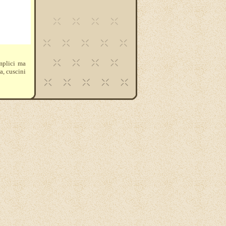
mplici ma
a, cuscini