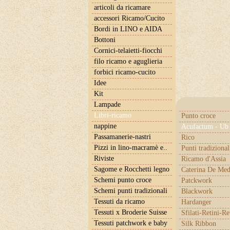
articoli da ricamare
accessori Ricamo/Cucito
Bordi in LINO e AIDA
Bottoni
Cornici-telaietti-fiocchi
filo ricamo e aguglieria
forbici ricamo-cucito
Idee
Kit
Lampade
Libri-ricamo
Punto croce
nappine
Acufactum - Ub 
Passamanerie-nastri
Rico
Pizzi in lino-macramè e..
Punti tradizional
Riviste
Ricamo d'Assia
Sagome e Rocchetti legno
Caterina De Med
Schemi punto croce
Patckwork
Schemi punti tradizionali
Blackwork
Tessuti da ricamo
Hardanger
Tessuti x Broderie Suisse
Sfilati-Retini-Re
Tessuti patchwork e baby
Silk Ribbon