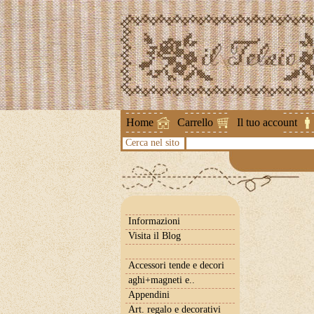
Attenzione !
Home
Carrello
Il tuo account
Cerca nel sito
Informazioni
Visita il Blog
Accessori tende e decori
aghi+magneti e..
Appendini
Art. regalo e decorativi