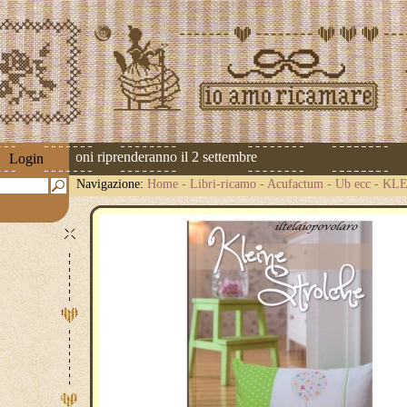
 Le spedizioni riprenderanno il 2 settembre
Login
Navigazione:
Home
-
Libri-ricamo
-
Acufactum - Ub ecc
-
KLE