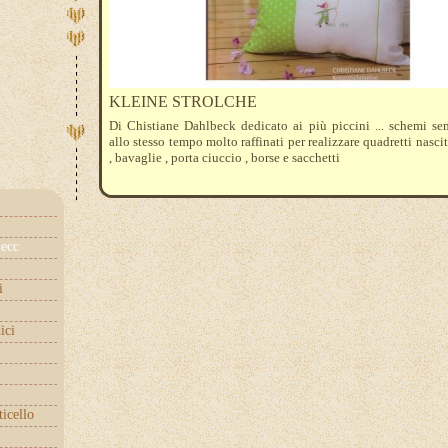
KLEINE STROLCHE
Di Chistiane Dahlbeck dedicato ai più piccini ... schemi se
allo stesso tempo molto raffinati per realizzare quadretti nascit
, bavaglie , porta ciuccio , borse e sacchetti
ecc
i
ici
ticello